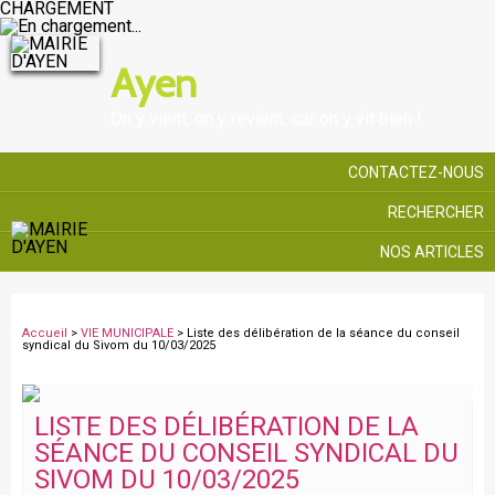
CHARGEMENT
Ayen
On y vient, on y revient, car on y vit bien !
CONTACTEZ-NOUS
RECHERCHER
NOS ARTICLES
Accueil
>
VIE MUNICIPALE
> Liste des délibération de la séance du conseil
syndical du Sivom du 10/03/2025
LISTE DES DÉLIBÉRATION DE LA
SÉANCE DU CONSEIL SYNDICAL DU
SIVOM DU 10/03/2025