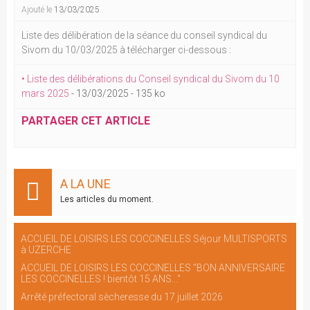
Ajouté le
13/03/2025
.
Liste des délibération de la séance du conseil syndical du
Sivom du 10/03/2025 à télécharger ci-dessous :
• Liste des délibérations du Conseil syndical du Sivom du 10
mars 2025
-
13/03/2025
-
135 ko
PARTAGER CET ARTICLE
A LA UNE
Les articles du moment.
ACCUEIL DE LOISIRS LES COCCINELLES Séjour MULTISPORTS
à UZERCHE
ACCUEIL DE LOISIRS LES COCCINELLES "BON ANNIVERSAIRE
LES COCCINELLES ! bientôt 15 ANS..."
Arrêté préfectoral sècheresse du 17 juillet 2026