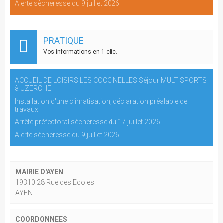
Alerte sècheresse du 9 juillet 2026
PRATIQUE
Vos informations en 1 clic.
ACCUEIL DE LOISIRS LES COCCINELLES Séjour MULTISPORTS
à UZERCHE
Installation d'une climatisation, déclaration préalable de
travaux
Arrêté préfectoral sècheresse du 17 juillet 2026
Alerte sècheresse du 9 juillet 2026
MAIRIE D'AYEN
19310 28 Rue des Ecoles
AYEN
COORDONNEES