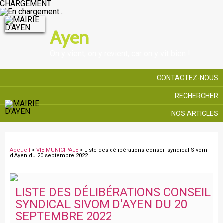
CHARGEMENT
Ayen
On y vient, on y revient, car on y vit bien !
CONTACTEZ-NOUS
RECHERCHER
NOS ARTICLES
Accueil
>
VIE MUNICIPALE
> Liste des délibérations conseil syndical Sivom
d'Ayen du 20 septembre 2022
LISTE DES DÉLIBÉRATIONS CONSEIL
SYNDICAL SIVOM D'AYEN DU 20
SEPTEMBRE 2022