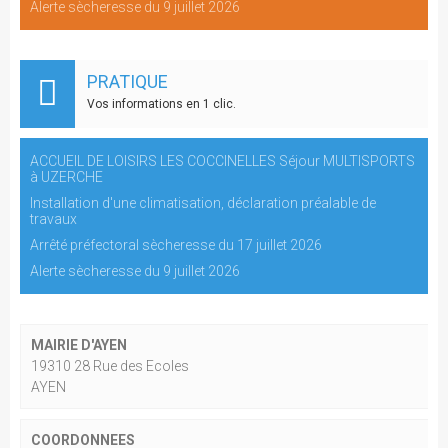
Alerte sècheresse du 9 juillet 2026
PRATIQUE
Vos informations en 1 clic.
ACCUEIL DE LOISIRS LES COCCINELLES Séjour MULTISPORTS
à UZERCHE
Installation d'une climatisation, déclaration préalable de
travaux
Arrêté préfectoral sècheresse du 17 juillet 2026
Alerte sècheresse du 9 juillet 2026
MAIRIE D'AYEN
19310 28 Rue des Ecoles
AYEN
COORDONNEES