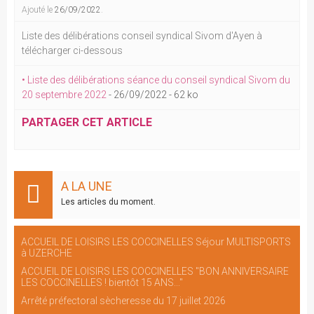
Ajouté le
26/09/2022
.
Liste des délibérations conseil syndical Sivom d'Ayen à
télécharger ci-dessous
• Liste des délibérations séance du conseil syndical Sivom du
20 septembre 2022
-
26/09/2022
-
62 ko
PARTAGER CET ARTICLE
A LA UNE
Les articles du moment.
ACCUEIL DE LOISIRS LES COCCINELLES Séjour MULTISPORTS
à UZERCHE
ACCUEIL DE LOISIRS LES COCCINELLES "BON ANNIVERSAIRE
LES COCCINELLES ! bientôt 15 ANS..."
Arrêté préfectoral sècheresse du 17 juillet 2026