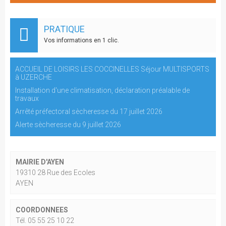
PRATIQUE
Vos informations en 1 clic.
ACCUEIL DE LOISIRS LES COCCINELLES Séjour MULTISPORTS
à UZERCHE
Installation d'une climatisation, déclaration préalable de
travaux
Arrêté préfectoral sècheresse du 17 juillet 2026
Alerte sècheresse du 9 juillet 2026
MAIRIE D'AYEN
19310 28 Rue des Ecoles
AYEN
COORDONNEES
Tél. 05 55 25 10 22