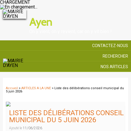
CHARGEMENT
Ayen
On y vient, on y revient, car on y vit bien !
CONTACTEZ-NOUS
RECHERCHER
NOS ARTICLES
Accueil
>
ARTICLES A LA UNE
> Liste des délibérations conseil municipal du
5 juin 2026
LISTE DES DÉLIBÉRATIONS CONSEIL
MUNICIPAL DU 5 JUIN 2026
Ajouté le
11/06/2026
.