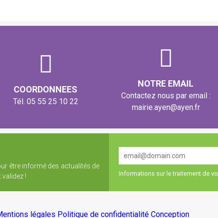
NOTRE EMAIL
COORDONNEES
Contactez nous par email :
Tél. 05 55 25 10 22
mairie.ayen@ayen.fr
our être informé des actualités de
Informations sur le traitement de 
validez !
entions légales
Politique de confidentialité
Conception