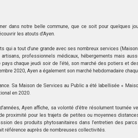
rner dans notre belle commune, que ce soit pour quelques jo
couvrir les atouts d’Ayen.
s qui a tout d’une grande avec ses nombreux services (Maison 
s, artisans, professionnels médicaux, hébergements mais aus
pays chaque jeudi soir de l’été, son marché des potiers et de
vembre 2020, Ayen a également son marché hebdomadaire chaque 
ance. Sa Maison de Services au Public a été labellisée « Mais
tional en 2020.
’années, Ayen affiche, sa volonté d’être résolument tournée v
e proximité pour les trajets de petites ou moyennes distance
ession des produits phytosanitaires dans l’entretien des par
it référence auprès de nombreuses collectivités.