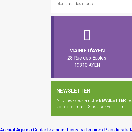
plusieurs décisions :
MAIRIE D'AYEN
28 Rue des Ecoles
19310 AYEN
NEWSLETTER
Abonnez-vous à notre
NEWSLETTER
, p
votre commune. Saisissez votre e-mail et 
Accueil
Agenda
Contactez-nous
Liens partenaires
Plan du site
M