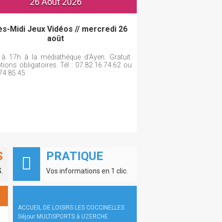
26 Août 2026
s-Midi Jeux Vidéos // mercredi 26
août
à 17h à la médiathèque d'Ayen. Gratuit.
ptions obligatoires. Tél : 07.82.16.74.62 ou
74.85.45
S
PRATIQUE
.
Vos informations en 1 clic.
ACCUEIL DE LOISIRS LES COCCINELLES
Séjour MULTISPORTS à UZERCHE