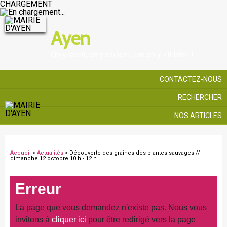
CHARGEMENT
Ayen
On y vient, on y revient, car on y vit bien !
CONTACTEZ-NOUS
RECHERCHER
NOS ARTICLES
Accueil
>
Actualités
> Découverte des graines des plantes sauvages //
dimanche 12 octobre 10 h - 12 h
Erreur
La page que vous demandez n'existe pas. Nous vous
invitons à
cliquer ici
pour être redirigé vers la page