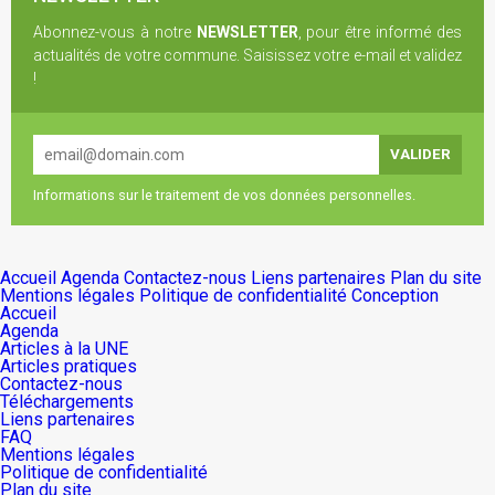
Abonnez-vous à notre
NEWSLETTER
, pour être informé des
actualités de votre commune. Saisissez votre e-mail et validez
!
Informations sur le traitement de vos données personnelles.
Accueil
Agenda
Contactez-nous
Liens partenaires
Plan du site
Mentions légales
Politique de confidentialité
Conception
Accueil
Agenda
Articles à la UNE
Articles pratiques
Contactez-nous
Téléchargements
Liens partenaires
FAQ
Mentions légales
Politique de confidentialité
Plan du site