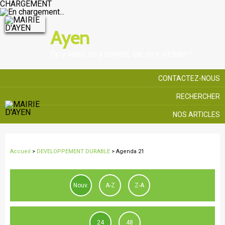
CHARGEMENT
Ayen
On y vient, on y revient, car on y vit bien !
CONTACTEZ-NOUS
RECHERCHER
NOS ARTICLES
Accueil
>
DEVELOPPEMENT DURABLE
>
Agenda 21
Nouv.
A-Z
Z-A
24
48