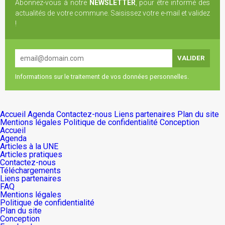
Abonnez-vous à notre
NEWSLETTER
, pour être informé des
actualités de votre commune. Saisissez votre e-mail et validez
!
Informations sur le traitement de vos données personnelles.
Accueil
Agenda
Contactez-nous
Liens partenaires
Plan du site
Mentions légales
Politique de confidentialité
Conception
Accueil
Agenda
Articles à la UNE
Articles pratiques
Contactez-nous
Téléchargements
Liens partenaires
FAQ
Mentions légales
Politique de confidentialité
Plan du site
Conception