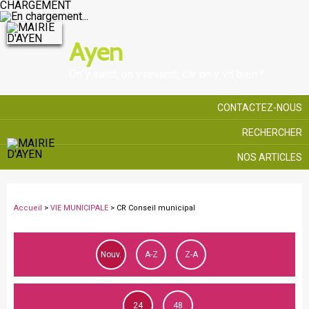
CHARGEMENT
Ayen
On y vient, on y revient, car on y vit bien !
CONTACTEZ-NOUS
RECHERCHER
NOS ARTICLES
Accueil
>
VIE MUNICIPALE
>
CR Conseil municipal
Nouv.
A-Z
Z-A
24
48