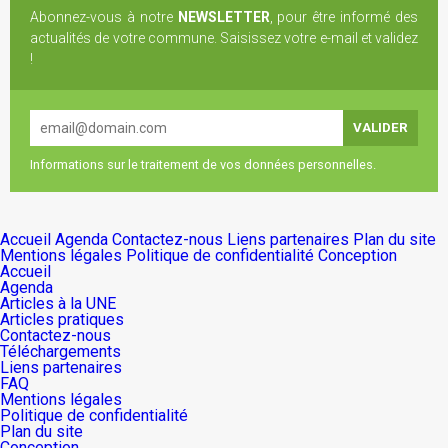
Abonnez-vous à notre
NEWSLETTER
, pour être informé des
actualités de votre commune. Saisissez votre e-mail et validez
!
Informations sur le traitement de vos données personnelles.
Accueil
Agenda
Contactez-nous
Liens partenaires
Plan du site
Mentions légales
Politique de confidentialité
Conception
Accueil
Agenda
Articles à la UNE
Articles pratiques
Contactez-nous
Téléchargements
Liens partenaires
FAQ
Mentions légales
Politique de confidentialité
Plan du site
Conception