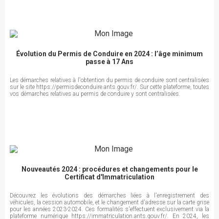
Évolution du Permis de Conduire en 2024 : l’âge minimum
passe à 17 Ans
Les démarches relatives à l'obtention du permis de conduire sont centralisées
sur le site https://permisdeconduire.ants.gouv.fr/. Sur cette plateforme, toutes
vos démarches relatives au permis de conduire y sont centralisées.
Nouveautés 2024 : procédures et changements pour le
Certificat d'Immatriculation
Découvrez les évolutions des démarches liées à l'enregistrement des
véhicules, la cession automobile, et le changement d'adresse sur la carte grise
pour les années 2023-2024. Ces formalités s'effectuent exclusivement via la
plateforme numérique https://immatriculation.ants.gouv.fr/. En 2024, les