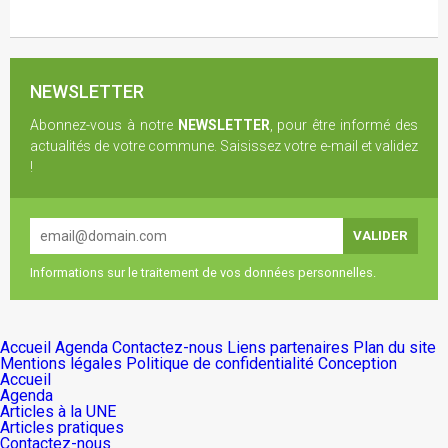
NEWSLETTER
Abonnez-vous à notre
NEWSLETTER
, pour être informé des
actualités de votre commune. Saisissez votre e-mail et validez
!
Informations sur le traitement de vos données personnelles.
Accueil
Agenda
Contactez-nous
Liens partenaires
Plan du site
Mentions légales
Politique de confidentialité
Conception
Accueil
Agenda
Articles à la UNE
Articles pratiques
Contactez-nous