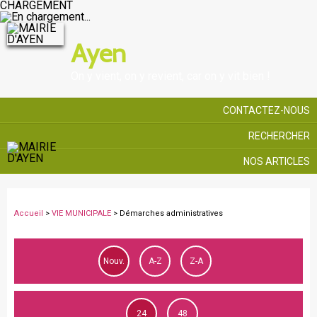
CHARGEMENT
Ayen
On y vient, on y revient, car on y vit bien !
CONTACTEZ-NOUS
RECHERCHER
NOS ARTICLES
Accueil
>
VIE MUNICIPALE
>
Démarches administratives
Nouv.
A-Z
Z-A
24
48