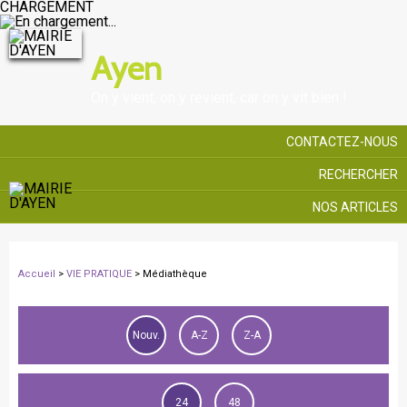
CHARGEMENT
Ayen
On y vient, on y revient, car on y vit bien !
CONTACTEZ-NOUS
RECHERCHER
NOS ARTICLES
Accueil
>
VIE PRATIQUE
>
Médiathèque
Nouv.
A-Z
Z-A
24
48