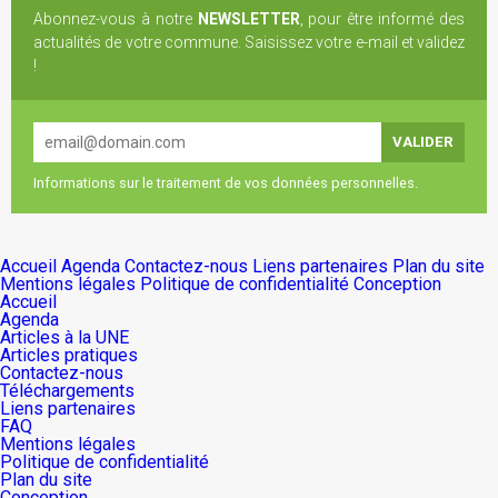
Abonnez-vous à notre
NEWSLETTER
, pour être informé des
actualités de votre commune. Saisissez votre e-mail et validez
!
Informations sur le traitement de vos données personnelles.
Accueil
Agenda
Contactez-nous
Liens partenaires
Plan du site
Mentions légales
Politique de confidentialité
Conception
Accueil
Agenda
Articles à la UNE
Articles pratiques
Contactez-nous
Téléchargements
Liens partenaires
FAQ
Mentions légales
Politique de confidentialité
Plan du site
Conception