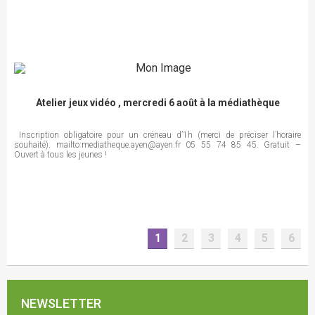
Atelier jeux vidéo , mercredi 6 août à la médiathèque
Inscription obligatoire pour un créneau d’1h (merci de préciser l’horaire
souhaité). mailto:mediatheque.ayen@ayen.fr 05 55 74 85 45. Gratuit –
Ouvert à tous les jeunes !
1
2
3
4
5
6
NEWSLETTER