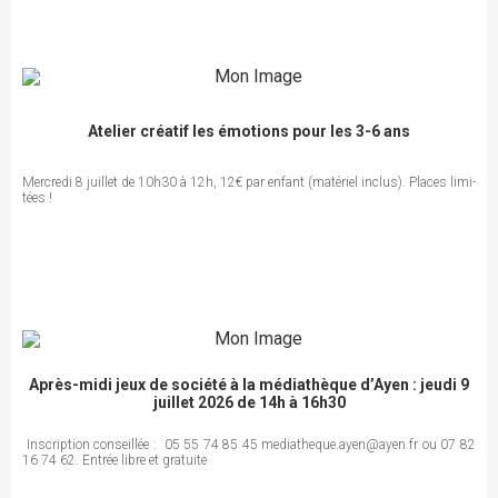
Atelier créatif les émotions pour les 3-6 ans
Mer­credi 8 juillet de 10h30 à 12h, 12€ par enfant (maté­riel inclus). Places limi­
tées !
Après-midi jeux de société à la médiathèque d’Ayen : jeudi 9
juillet 2026 de 14h à 16h30
Inscription conseillée : 05 55 74 85 45 mediatheque.ayen@ayen.fr ou 07 82
16 74 62. Entrée libre et gratuite