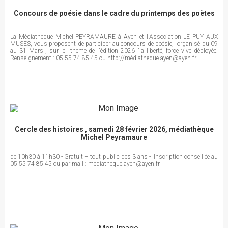
Concours de poésie dans le cadre du printemps des poètes
La Médiathèque Michel PEYRAMAURE à Ayen et l'Association LE PUY AUX
MUSES, vous proposent de participer au concours de poésie, organisé du 09
au 31 Mars , sur le thème de l'édition 2026 "la liberté, force vive déployée.
Renseignement : 05.55.74.85.45 ou http://médiatheque.ayen@ayen.fr
Cercle des histoires , samedi 28 février 2026, médiathèque
Michel Peyramaure
de 10h30 à 11h30 - Gratuit – tout public dès 3 ans - Inscription conseillée au
05 55 74 85 45 ou par mail : mediatheque.ayen@ayen.fr