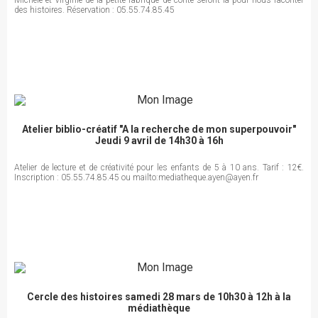
Michèle et Virginie de la petite fabrique de conte seront là pour nous raconter
des histoires. Réservation : 05.55.74.85.45
Atelier biblio-créatif "A la recherche de mon superpouvoir"
Jeudi 9 avril de 14h30 à 16h
Atelier de lecture et de créativité pour les enfants de 5 à 10 ans. Tarif : 12€.
Inscription : 05.55.74.85.45 ou mailto:mediatheque.ayen@ayen.fr
Cercle des histoires samedi 28 mars de 10h30 à 12h à la
médiathèque