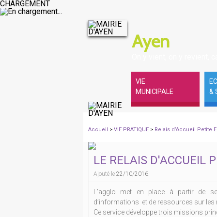
CHARGEMENT
Ayen
On y vient, on y revient, ca
VIE
E
MUNICIPALE
& 
Accueil
>
VIE PRATIQUE
>
Relais d’Accueil Petite
LE RELAIS D'ACCUEIL 
Ajouté le
22/10/2016
.
L’agglo met en place à partir de sep
d’informations et de ressources sur les 
Ce service développe trois missions prin