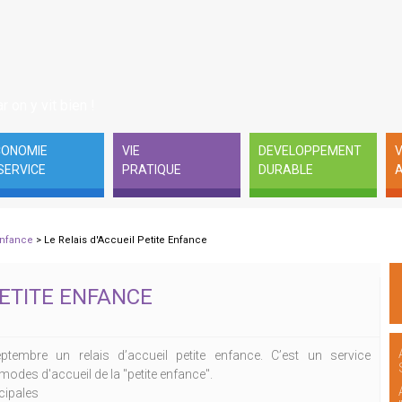
r on y vit bien !
CONOMIE
VIE
DEVELOPPEMENT
V
SERVICE
PRATIQUE
DURABLE
A
 Enfance
> Le Relais d'Accueil Petite Enfance
PETITE ENFANCE
tembre un relais d’accueil petite enfance. C’est un service
modes d'accueil de la "petite enfance".
cipales