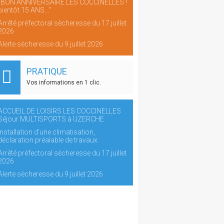
"BON ANNIVERSAIRE LES COCCINELLES !
bientôt 15 ANS..."
Arrêté préfectoral sècheresse du 17 juillet
2026
Alerte sècheresse du 9 juillet 2026
PRATIQUE
Vos informations en 1 clic.
ACCUEIL DE LOISIRS LES COCCINELLES
Séjour MULTISPORTS à UZERCHE
Installation d'une climatisation,
déclaration préalable de travaux
Arrêté préfectoral sècheresse du 17 juillet
2026
Alerte sècheresse du 9 juillet 2026