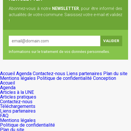
Abonnez-vous à notre
NEWSLETTER
, pour être informé des
actualités de votre commune. Saisissez votre e-mail et validez
!
Informations sur le traitement de vos données personnelles.
Accueil
Agenda
Contactez-nous
Liens partenaires
Plan du site
Mentions légales
Politique de confidentialité
Conception
Accueil
Agenda
Articles à la UNE
Articles pratiques
Contactez-nous
Téléchargements
Liens partenaires
FAQ
Mentions légales
Politique de confidentialité
Plan du site