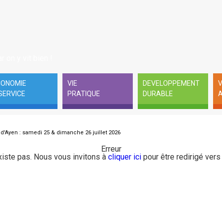
r on y vit bien !
CONOMIE
VIE
DEVELOPPEMENT
V
SERVICE
PRATIQUE
DURABLE
A
d'Ayen : samedi 25 & dimanche 26 juillet 2026
Erreur
iste pas. Nous vous invitons à
cliquer ici
pour être redirigé vers 