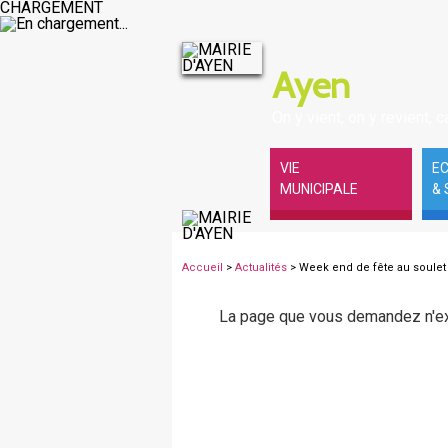
CHARGEMENT
Ayen
On y vient, on y revient, ca
VIE
E
MUNICIPALE
& 
Accueil
>
Actualités
> Week end de fête au soulet 
La page que vous demandez n'ex