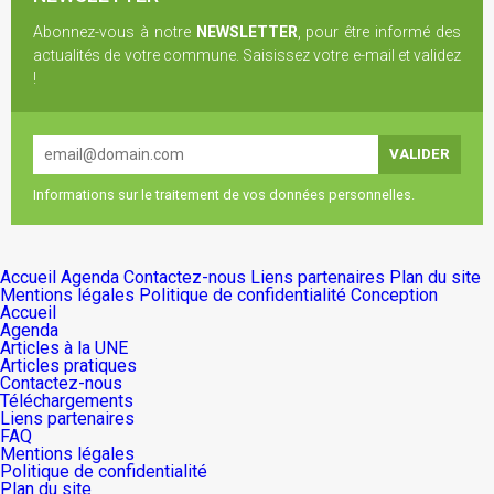
Abonnez-vous à notre
NEWSLETTER
, pour être informé des
actualités de votre commune. Saisissez votre e-mail et validez
!
Informations sur le traitement de vos données personnelles.
Accueil
Agenda
Contactez-nous
Liens partenaires
Plan du site
Mentions légales
Politique de confidentialité
Conception
Accueil
Agenda
Articles à la UNE
Articles pratiques
Contactez-nous
Téléchargements
Liens partenaires
FAQ
Mentions légales
Politique de confidentialité
Plan du site