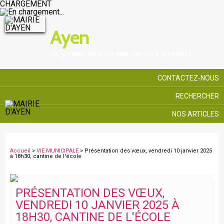
CHARGEMENT
Ayen
On y vient, on y revient, car on y vit bien !
CONTACTEZ-NOUS
RECHERCHER
NOS ARTICLES
Accueil
>
VIE MUNICIPALE
> Présentation des vœux, vendredi 10 janvier 2025
à 18h30, cantine de l'école
PRÉSENTATION DES VŒUX,
VENDREDI 10 JANVIER 2025 À
18H30, CANTINE DE L'ÉCOLE