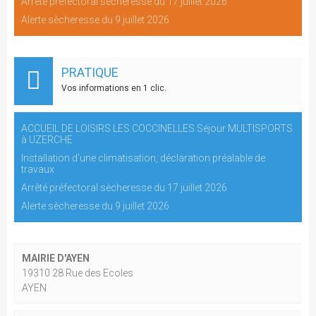
Arrêté préfectoral sècheresse du 17 juillet 2026
Alerte sècheresse du 9 juillet 2026
PRATIQUE
Vos informations en 1 clic.
ACCUEIL DE LOISIRS LES COCCINELLES Séjour MULTISPORTS
à UZERCHE
Installation d'une climatisation, déclaration préalable de
travaux
Arrêté préfectoral sècheresse du 17 juillet 2026
Alerte sècheresse du 9 juillet 2026
MAIRIE D'AYEN
19310 28 Rue des Ecoles
AYEN