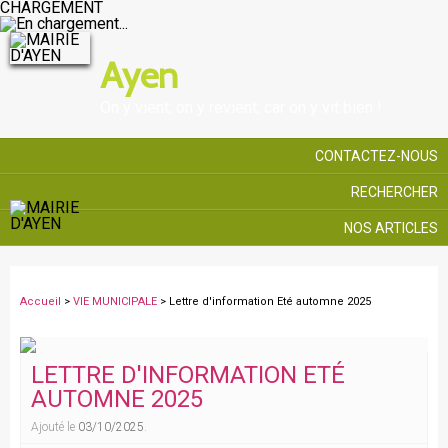
CHARGEMENT
Ayen
On y vient, on y revient, car on y vit bien !
CONTACTEZ-NOUS
RECHERCHER
NOS ARTICLES
Accueil
>
VIE MUNICIPALE
> Lettre d'information Eté automne 2025
LETTRE D'INFORMATION ETÉ
AUTOMNE 2025
Ajouté le
03/10/2025
.