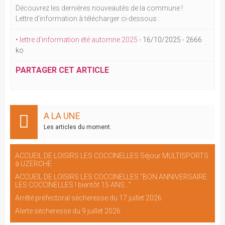
Découvrez les dernières nouveautés de la commune !
Lettre d'information à télécharger ci-dessous :
• lettre d'information été automne 2025
-
16/10/2025
-
2666
ko
PARTAGER CET ARTICLE
A LA UNE
Les articles du moment.
ACCUEIL DE LOISIRS LES COCCINELLES Séjour MULTISPORTS
à UZERCHE
ACCUEIL DE LOISIRS LES COCCINELLES "BON ANNIVERSAIRE
LES COCCINELLES ! bientôt 15 ANS..."
Arrêté préfectoral sècheresse du 17 juillet 2026
Alerte sècheresse du 9 juillet 2026