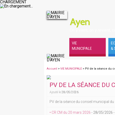
CHARGEMENT
Ayen
On y vient, on y revient, ca
VIE
E
MUNICIPALE
& 
Accueil
>
VIE MUNICIPALE
> PV de la séance du c
PV DE LA SÉANCE DU 
Ajouté le
28/05/2026
.
PV de la séance du conseil municipal du
• CR CM du 20 mars 2026
-
28/05/2026