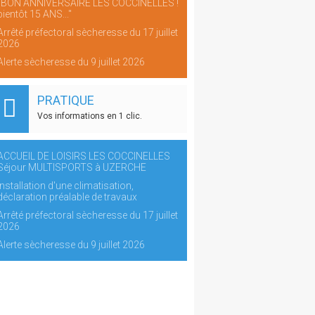
"BON ANNIVERSAIRE LES COCCINELLES !
bientôt 15 ANS..."
Arrêté préfectoral sècheresse du 17 juillet
2026
Alerte sècheresse du 9 juillet 2026
PRATIQUE
Vos informations en 1 clic.
ACCUEIL DE LOISIRS LES COCCINELLES
Séjour MULTISPORTS à UZERCHE
Installation d'une climatisation,
déclaration préalable de travaux
Arrêté préfectoral sècheresse du 17 juillet
2026
Alerte sècheresse du 9 juillet 2026