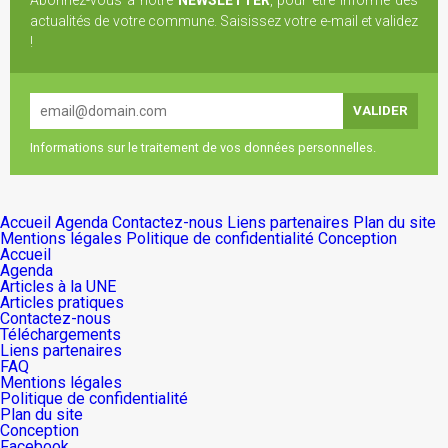
Abonnez-vous à notre
NEWSLETTER
, pour être informé des
actualités de votre commune. Saisissez votre e-mail et validez
!
Informations sur le traitement de vos données personnelles.
Accueil
Agenda
Contactez-nous
Liens partenaires
Plan du site
Mentions légales
Politique de confidentialité
Conception
Accueil
Agenda
Articles à la UNE
Articles pratiques
Contactez-nous
Téléchargements
Liens partenaires
FAQ
Mentions légales
Politique de confidentialité
Plan du site
Conception
Facebook