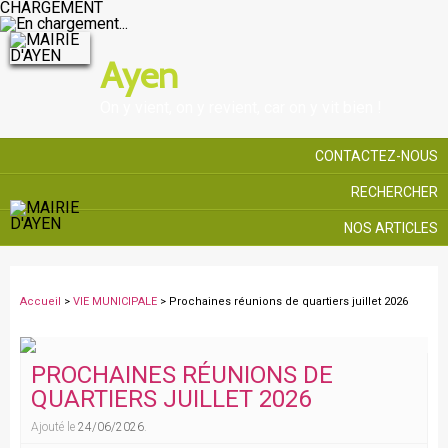
CHARGEMENT
Ayen
On y vient, on y revient, car on y vit bien !
CONTACTEZ-NOUS
RECHERCHER
NOS ARTICLES
Accueil
>
VIE MUNICIPALE
> Prochaines réunions de quartiers juillet 2026
PROCHAINES RÉUNIONS DE
QUARTIERS JUILLET 2026
Ajouté le
24/06/2026
.