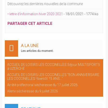
Découvrez les dernières nouvelles de la commune
• lettre d'information hiver 2020 2021
-
18/01/2021
-
1774 ko
PARTAGER CET ARTICLE
A LA UNE
Les articles du moment.
ACCUEIL DE LOISIRS LES COCCINELLES Séjour MULTISPORTS
à UZERCHE
ACCUEIL DE LOISIRS LES COCCINELLES "BON ANNIVERSAIRE
LES COCCINELLES ! bientôt 15 ANS..."
Arrêté préfectoral sècheresse du 17 juillet 2026
Alerte sècheresse du 9 juillet 2026