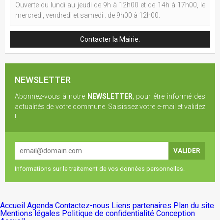
Ouverte du lundi au jeudi de 9h à 12h00 et de 14h à 17h00, le
mercredi, vendredi et samedi : de 9h00 à 12h00.
Contacter la Mairie.
NEWSLETTER
Abonnez-vous à notre
NEWSLETTER
, pour être informé des
actualités de votre commune. Saisissez votre e-mail et validez
!
Informations sur le traitement de vos données personnelles.
Accueil
Agenda
Contactez-nous
Liens partenaires
Plan du site
Mentions légales
Politique de confidentialité
Conception