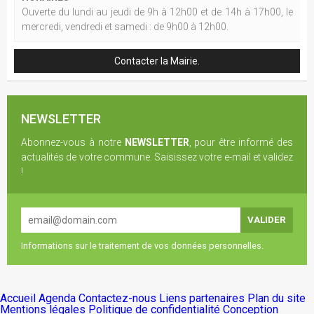
Ouverte du lundi au jeudi de 9h à 12h00 et de 14h à 17h00, le
mercredi, vendredi et samedi : de 9h00 à 12h00.
Contacter la Mairie.
NEWSLETTER
Abonnez-vous à notre
NEWSLETTER
, pour être informé des
actualités de votre commune. Saisissez votre e-mail et validez
!
Informations sur le traitement de vos données personnelles.
Accueil
Agenda
Contactez-nous
Liens partenaires
Plan du site
Mentions légales
Politique de confidentialité
Conception