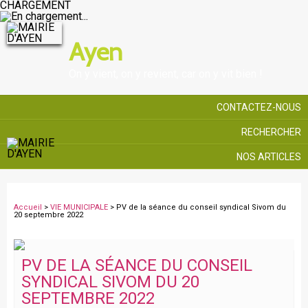
CHARGEMENT
Ayen
On y vient, on y revient, car on y vit bien !
CONTACTEZ-NOUS
RECHERCHER
NOS ARTICLES
Accueil
>
VIE MUNICIPALE
> PV de la séance du conseil syndical Sivom du
20 septembre 2022
PV DE LA SÉANCE DU CONSEIL
SYNDICAL SIVOM DU 20
SEPTEMBRE 2022