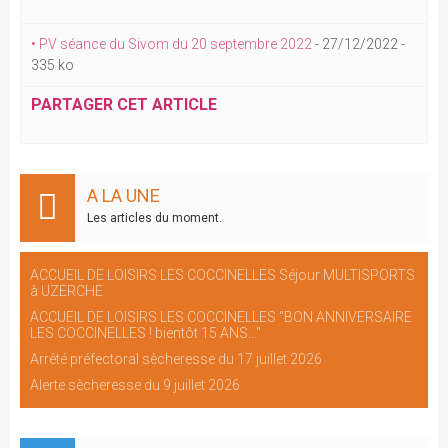
• PV séance du Sivom du 20 septembre 2022
-
27/12/2022
-
335 ko
PARTAGER CET ARTICLE
A LA UNE
Les articles du moment.
ACCUEIL DE LOISIRS LES COCCINELLES Séjour MULTISPORTS
à UZERCHE
ACCUEIL DE LOISIRS LES COCCINELLES "BON ANNIVERSAIRE
LES COCCINELLES ! bientôt 15 ANS..."
Arrêté préfectoral sècheresse du 17 juillet 2026
Alerte sècheresse du 9 juillet 2026