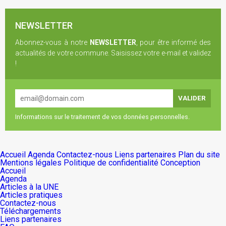
NEWSLETTER
Abonnez-vous à notre
NEWSLETTER
, pour être informé des
actualités de votre commune. Saisissez votre e-mail et validez
!
Informations sur le traitement de vos données personnelles.
Accueil
Agenda
Contactez-nous
Liens partenaires
Plan du site
Mentions légales
Politique de confidentialité
Conception
Accueil
Agenda
Articles à la UNE
Articles pratiques
Contactez-nous
Téléchargements
Liens partenaires