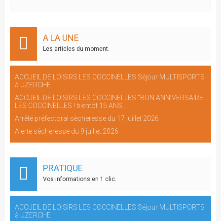
A LA UNE
Les articles du moment.
ACCUEIL DE LOISIRS LES COCCINELLES Séjour MULTISPORTS
à UZERCHE
ACCUEIL DE LOISIRS LES COCCINELLES "BON ANNIVERSAIRE
LES COCCINELLES ! bientôt 15 ANS..."
Arrêté préfectoral sècheresse du 17 juillet 2026
Alerte sècheresse du 9 juillet 2026
PRATIQUE
Vos informations en 1 clic.
ACCUEIL DE LOISIRS LES COCCINELLES Séjour MULTISPORTS
à UZERCHE