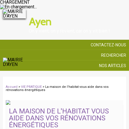
CHARGEMENT
Ayen
On y vient, on y revient, car on y vit bien !
CONTACTEZ-NOUS
RECHERCHER
NOS ARTICLES
Accueil
>
VIE PRATIQUE
> La maison de l'habitat vous aide dans vos
rénovations énergétiques
LA MAISON DE L'HABITAT VOUS
AIDE DANS VOS RÉNOVATIONS
ÉNERGÉTIQUES