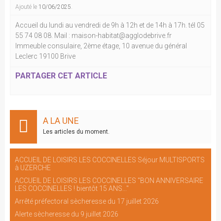
Ajouté le
10/06/2025
.
Accueil du lundi au vendredi de 9h à 12h et de 14h à 17h. tél 05
55 74 08 08. Mail : maison-habitat@agglodebrive.fr
Immeuble consulaire, 2ème étage, 10 avenue du général
Leclerc 19100 Brive
PARTAGER CET ARTICLE
A LA UNE
Les articles du moment.
ACCUEIL DE LOISIRS LES COCCINELLES Séjour MULTISPORTS
à UZERCHE
ACCUEIL DE LOISIRS LES COCCINELLES "BON ANNIVERSAIRE
LES COCCINELLES ! bientôt 15 ANS..."
Arrêté préfectoral sècheresse du 17 juillet 2026
Alerte sècheresse du 9 juillet 2026