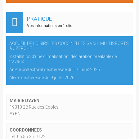
PRATIQUE
Vos informations en 1 clic.
ACCUEIL DE LOISIRS LES COCCINELLES Séjour MULTISPORTS
à UZERCHE
Installation d'une climatisation, déclaration préalable de
travaux
Arrêté préfectoral sècheresse du 17 juillet 2026
Alerte sècheresse du 9 juillet 2026
MAIRIE D'AYEN
19310 28 Rue des Ecoles
AYEN
COORDONNEES
Tél. 05 55 25 10 22