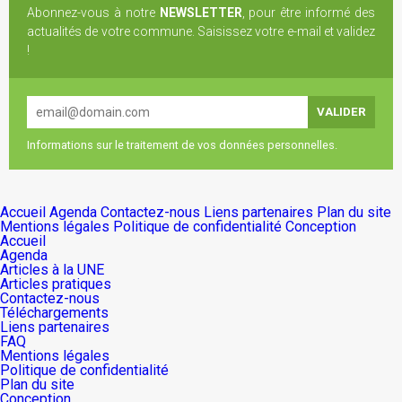
Abonnez-vous à notre
NEWSLETTER
, pour être informé des
actualités de votre commune. Saisissez votre e-mail et validez
!
Informations sur le traitement de vos données personnelles.
Accueil
Agenda
Contactez-nous
Liens partenaires
Plan du site
Mentions légales
Politique de confidentialité
Conception
Accueil
Agenda
Articles à la UNE
Articles pratiques
Contactez-nous
Téléchargements
Liens partenaires
FAQ
Mentions légales
Politique de confidentialité
Plan du site
Conception