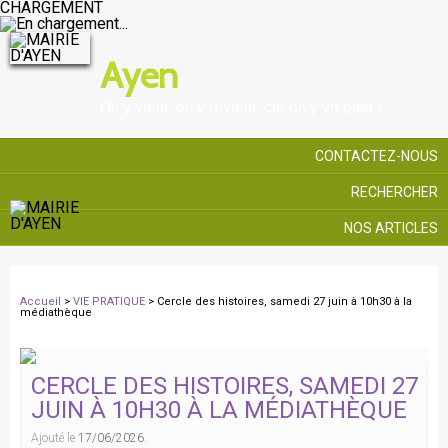
CHARGEMENT
Ayen
On y vient, on y revient, car on y vit bien !
CONTACTEZ-NOUS
RECHERCHER
NOS ARTICLES
Accueil
>
VIE PRATIQUE
> Cercle des histoires, samedi 27 juin à 10h30 à la
médiathèque
CERCLE DES HISTOIRES, SAMEDI 27
JUIN À 10H30 À LA MÉDIATHÈQUE
Ajouté le
17/06/2026
.