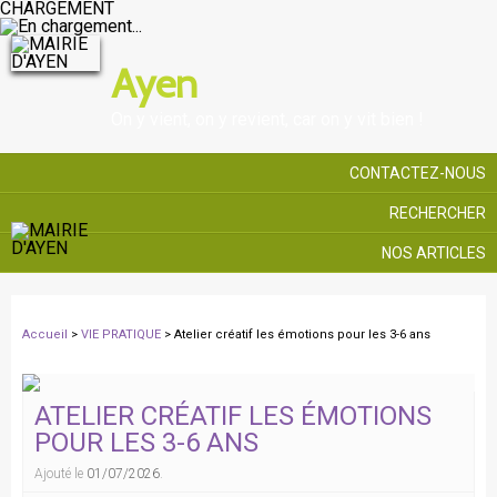
CHARGEMENT
Ayen
On y vient, on y revient, car on y vit bien !
CONTACTEZ-NOUS
RECHERCHER
NOS ARTICLES
Accueil
>
VIE PRATIQUE
> Atelier créatif les émotions pour les 3-6 ans
ATELIER CRÉATIF LES ÉMOTIONS
POUR LES 3-6 ANS
Ajouté le
01/07/2026
.