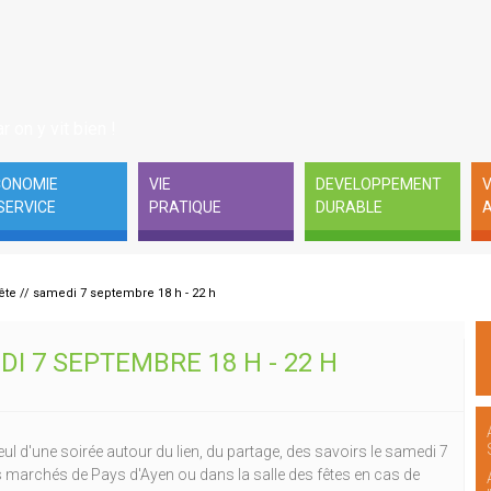
r on y vit bien !
CONOMIE
VIE
DEVELOPPEMENT
V
SERVICE
PRATIQUE
DURABLE
A
ête // samedi 7 septembre 18 h - 22 h
DI 7 SEPTEMBRE 18 H - 22 H
eul d'une soirée autour du lien, du partage, des savoirs le samedi 7
s marchés de Pays d'Ayen ou dans la salle des fêtes en cas de