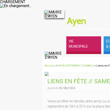
CHARGEMENT
Ayen
On y vient, on y revient, ca
VIE
E
MUNICIPALE
& 
Accueil
>
DEVELOPPEMENT DURABLE
> Liens en f
LIENS EN FÊTE // SAME
Ajouté le
02/08/2024
.
Venez profiter en famille, entre amis ou s
septembre de 18 h à 22 h sur la place de