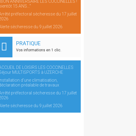
"BON ANNIVERSAIRE LES COCCINELLES !
bientôt 15 ANS..."
Arrêté préfectoral sècheresse du 17 juillet
2026
Alerte sècheresse du 9 juillet 2026
PRATIQUE
Vos informations en 1 clic.
ACCUEIL DE LOISIRS LES COCCINELLES
Séjour MULTISPORTS à UZERCHE
Installation d'une climatisation,
déclaration préalable de travaux
Arrêté préfectoral sècheresse du 17 juillet
2026
Alerte sècheresse du 9 juillet 2026