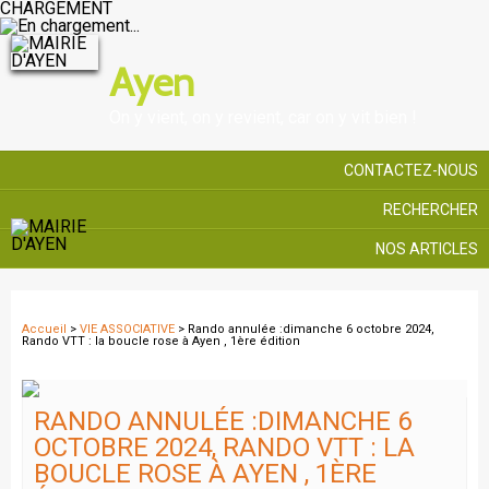
CHARGEMENT
Ayen
On y vient, on y revient, car on y vit bien !
CONTACTEZ-NOUS
RECHERCHER
NOS ARTICLES
Accueil
>
VIE ASSOCIATIVE
> Rando annulée :dimanche 6 octobre 2024,
Rando VTT : la boucle rose à Ayen , 1ère édition
RANDO ANNULÉE :DIMANCHE 6
OCTOBRE 2024, RANDO VTT : LA
BOUCLE ROSE À AYEN , 1ÈRE