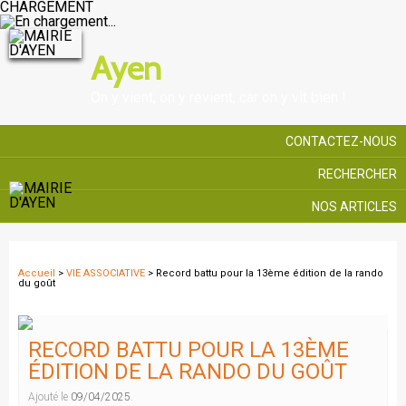
CHARGEMENT
Ayen
On y vient, on y revient, car on y vit bien !
CONTACTEZ-NOUS
RECHERCHER
NOS ARTICLES
Accueil
>
VIE ASSOCIATIVE
> Record battu pour la 13ème édition de la rando
du goût
RECORD BATTU POUR LA 13ÈME
ÉDITION DE LA RANDO DU GOÛT
Ajouté le
09/04/2025
.