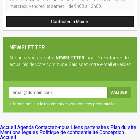
mercredi, vendredi et samedi : de 9h00 à 12h00.
Contacter la Mairie.
NEWSLETTER
Abonnez-vous à notre
NEWSLETTER
, pour être informé des
actualités de votre commune. Saisissez votre e-mail et validez
!
Informations sur le traitement de vos données personnelles.
Accueil
Agenda
Contactez-nous
Liens partenaires
Plan du site
Mentions légales
Politique de confidentialité
Conception
Accueil