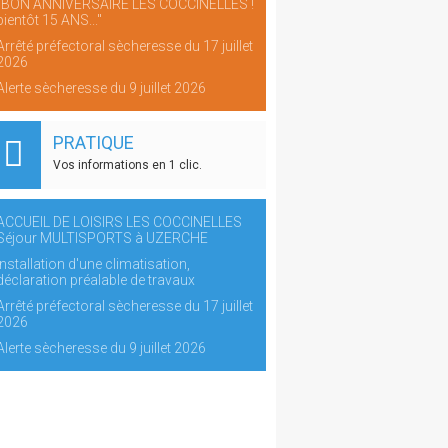
"BON ANNIVERSAIRE LES COCCINELLES !
bientôt 15 ANS..."
Arrêté préfectoral sècheresse du 17 juillet
2026
Alerte sècheresse du 9 juillet 2026
PRATIQUE
Vos informations en 1 clic.
ACCUEIL DE LOISIRS LES COCCINELLES
Séjour MULTISPORTS à UZERCHE
Installation d'une climatisation,
déclaration préalable de travaux
Arrêté préfectoral sècheresse du 17 juillet
2026
Alerte sècheresse du 9 juillet 2026