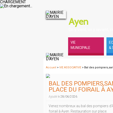
CHARGEMENT
Ayen
On y vient, on y revient, ca
VIE
E
MUNICIPALE
& 
Accueil
>
VIE ASSOCIATIVE
> Bal des pompiers,same
BAL DES POMPIERS,SAM
PLACE DU FOIRAIL À A
Ajouté le
28/06/2026
.
Venez nombreux au bal des pompiers d’Ayen
foirail à Ayen. Restauration sur place.