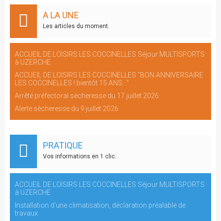
A LA UNE
Les articles du moment.
ACCUEIL DE LOISIRS LES COCCINELLES Séjour MULTISPORTS
à UZERCHE
ACCUEIL DE LOISIRS LES COCCINELLES "BON ANNIVERSAIRE
LES COCCINELLES ! bientôt 15 ANS..."
Arrêté préfectoral sècheresse du 17 juillet 2026
Alerte sècheresse du 9 juillet 2026
PRATIQUE
Vos informations en 1 clic.
ACCUEIL DE LOISIRS LES COCCINELLES Séjour MULTISPORTS
à UZERCHE
Installation d'une climatisation, déclaration préalable de
travaux