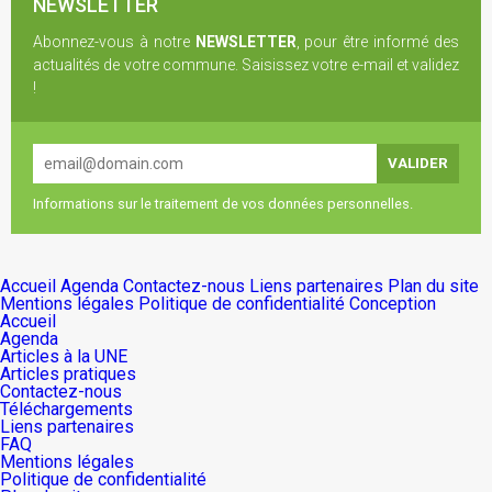
NEWSLETTER
Abonnez-vous à notre
NEWSLETTER
, pour être informé des
actualités de votre commune. Saisissez votre e-mail et validez
!
Informations sur le traitement de vos données personnelles.
Accueil
Agenda
Contactez-nous
Liens partenaires
Plan du site
Mentions légales
Politique de confidentialité
Conception
Accueil
Agenda
Articles à la UNE
Articles pratiques
Contactez-nous
Téléchargements
Liens partenaires
FAQ
Mentions légales
Politique de confidentialité