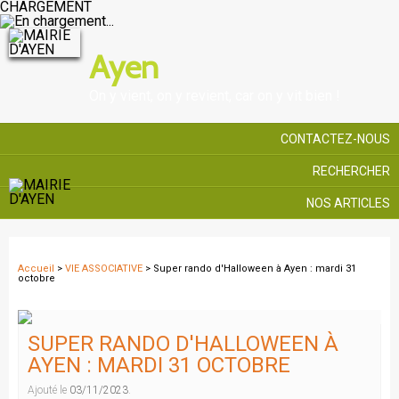
CHARGEMENT
Ayen
On y vient, on y revient, car on y vit bien !
CONTACTEZ-NOUS
RECHERCHER
NOS ARTICLES
Accueil
>
VIE ASSOCIATIVE
> Super rando d'Halloween à Ayen : mardi 31
octobre
SUPER RANDO D'HALLOWEEN À
AYEN : MARDI 31 OCTOBRE
Ajouté le
03/11/2023
.