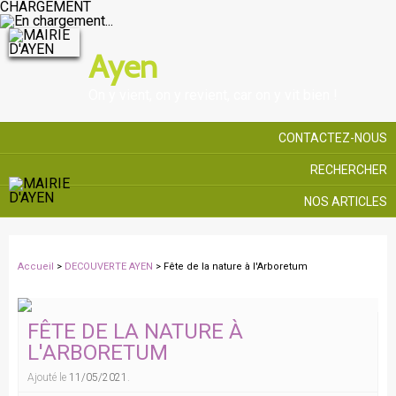
CHARGEMENT
Ayen
On y vient, on y revient, car on y vit bien !
CONTACTEZ-NOUS
RECHERCHER
NOS ARTICLES
Accueil
>
DECOUVERTE AYEN
> Fête de la nature à l'Arboretum
FÊTE DE LA NATURE À
L'ARBORETUM
Ajouté le
11/05/2021
.