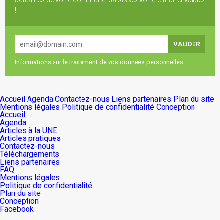
actualités de votre commune. Saisissez votre e-mail et validez
!
Informations sur le traitement de vos données personnelles.
Accueil
Agenda
Contactez-nous
Liens partenaires
Plan du site
Mentions légales
Politique de confidentialité
Conception
Accueil
Agenda
Articles à la UNE
Articles pratiques
Contactez-nous
Téléchargements
Liens partenaires
FAQ
Mentions légales
Politique de confidentialité
Plan du site
Conception
Facebook