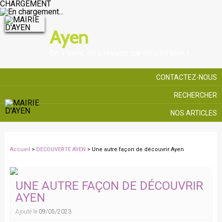
CHARGEMENT
Ayen
On y vient, on y revient, car on y vit bien !
CONTACTEZ-NOUS
RECHERCHER
NOS ARTICLES
Accueil
>
DECOUVERTE AYEN
> Une autre façon de découvrir Ayen
UNE AUTRE FAÇON DE DÉCOUVRIR
AYEN
Ajouté le
09/05/2023
.