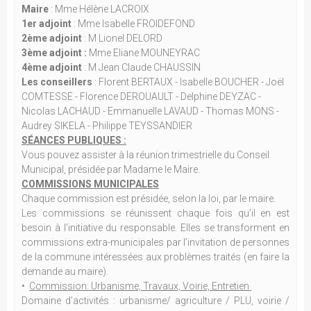
Maire
: Mme Hélène LACROIX
1er adjoint
: Mme Isabelle FROIDEFOND
2ème adjoint
: M Lionel DELORD
3ème adjoint :
Mme Eliane MOUNEYRAC
4ème adjoint
: M Jean Claude CHAUSSIN
Les conseillers
: Florent BERTAUX - Isabelle BOUCHER - Joël
COMTESSE - Florence DEROUAULT - Delphine DEYZAC -
Nicolas LACHAUD - Emmanuelle LAVAUD - Thomas MONS -
Audrey SIKELA - Philippe TEYSSANDIER
SÉANCES PUBLIQUES :
Vous pouvez assister à la réunion trimestrielle du Conseil
Municipal, présidée par Madame le Maire.
COMMISSIONS MUNICIPALES
Chaque commission est présidée, selon la loi, par le maire.
Les commissions se réunissent chaque fois qu’il en est
besoin à l’initiative du responsable. Elles se transforment en
commissions extra-municipales par l’invitation de personnes
de la commune intéressées aux problèmes traités (en faire la
demande au maire).
•
Commission: Urbanisme, Travaux, Voirie, Entretien
Domaine d’activités : urbanisme/ agriculture / PLU, voirie /