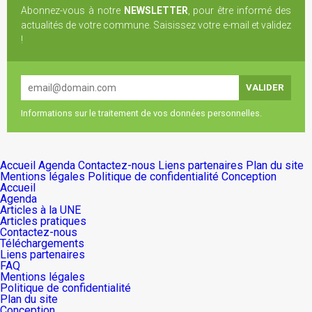
Abonnez-vous à notre
NEWSLETTER
, pour être informé des
actualités de votre commune. Saisissez votre e-mail et validez
!
Informations sur le traitement de vos données personnelles.
Accueil
Agenda
Contactez-nous
Liens partenaires
Plan du site
Mentions légales
Politique de confidentialité
Conception
Accueil
Agenda
Articles à la UNE
Articles pratiques
Contactez-nous
Téléchargements
Liens partenaires
FAQ
Mentions légales
Politique de confidentialité
Plan du site
Conception