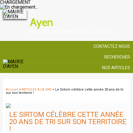
CHARGEMENT
Ayen
On y vient, on y revient, car on y vit bien !
CONTACTEZ-NOUS
RECHERCHER
NOS ARTICLES
Accueil
>
ARTICLES A LA UNE
> Le Sirtom célèbre cette année 20 ans de tri
sur son territoire !
LE SIRTOM CÉLÈBRE CETTE ANNÉE
20 ANS DE TRI SUR SON TERRITOIRE
!