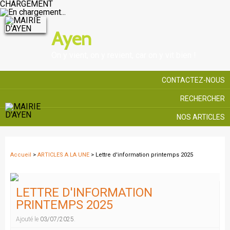
CHARGEMENT
Ayen
On y vient, on y revient, car on y vit bien !
CONTACTEZ-NOUS
RECHERCHER
NOS ARTICLES
Accueil
>
ARTICLES A LA UNE
> Lettre d'information printemps 2025
LETTRE D'INFORMATION
PRINTEMPS 2025
Ajouté le
03/07/2025
.