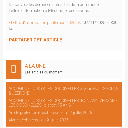
Découvrez les dernières actualités de la commune
Lettre d'information à télécharger ci-dessous :
• Lettre d'information printemps 2025 ok
-
07/11/2025
-
6330
ko
PARTAGER CET ARTICLE
A LA UNE
Les articles du moment.
ACCUEIL DE LOISIRS LES COCCINELLES Séjour MULTISPORTS
à UZERCHE
ACCUEIL DE LOISIRS LES COCCINELLES "BON ANNIVERSAIRE
LES COCCINELLES ! bientôt 15 ANS..."
Arrêté préfectoral sècheresse du 17 juillet 2026
Alerte sècheresse du 9 juillet 2026