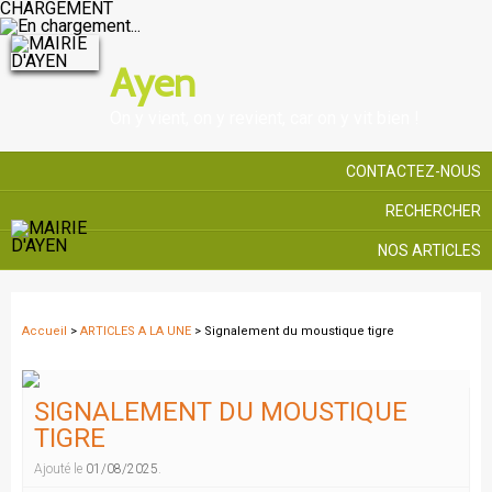
CHARGEMENT
Ayen
On y vient, on y revient, car on y vit bien !
CONTACTEZ-NOUS
RECHERCHER
NOS ARTICLES
Accueil
>
ARTICLES A LA UNE
> Signalement du moustique tigre
SIGNALEMENT DU MOUSTIQUE
TIGRE
Ajouté le
01/08/2025
.