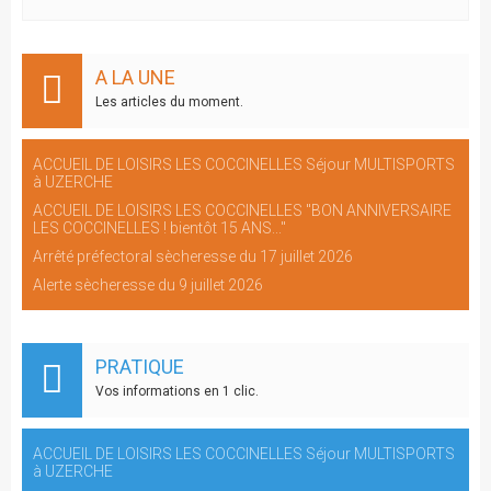
A LA UNE
Les articles du moment.
ACCUEIL DE LOISIRS LES COCCINELLES Séjour MULTISPORTS
à UZERCHE
ACCUEIL DE LOISIRS LES COCCINELLES "BON ANNIVERSAIRE
LES COCCINELLES ! bientôt 15 ANS..."
Arrêté préfectoral sècheresse du 17 juillet 2026
Alerte sècheresse du 9 juillet 2026
PRATIQUE
Vos informations en 1 clic.
ACCUEIL DE LOISIRS LES COCCINELLES Séjour MULTISPORTS
à UZERCHE