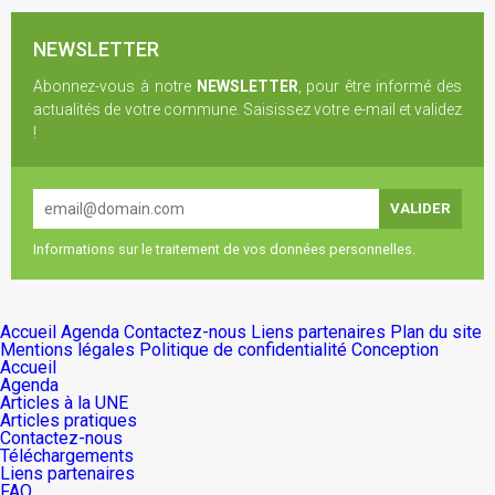
NEWSLETTER
Abonnez-vous à notre
NEWSLETTER
, pour être informé des
actualités de votre commune. Saisissez votre e-mail et validez
!
Informations sur le traitement de vos données personnelles.
Accueil
Agenda
Contactez-nous
Liens partenaires
Plan du site
Mentions légales
Politique de confidentialité
Conception
Accueil
Agenda
Articles à la UNE
Articles pratiques
Contactez-nous
Téléchargements
Liens partenaires
FAQ