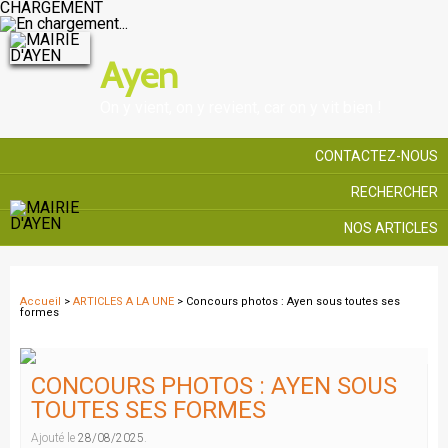
CHARGEMENT
Ayen
On y vient, on y revient, car on y vit bien !
CONTACTEZ-NOUS
RECHERCHER
NOS ARTICLES
Accueil
>
ARTICLES A LA UNE
> Concours photos : Ayen sous toutes ses
formes
CONCOURS PHOTOS : AYEN SOUS
TOUTES SES FORMES
Ajouté le
28/08/2025
.