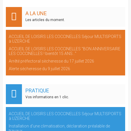
A LA UNE
Les articles du moment.
ACCUEIL DE LOISIRS LES COCCINELLES Séjour MULTISPORTS
à UZERCHE
ACCUEIL DE LOISIRS LES COCCINELLES "BON ANNIVERSAIRE
LES COCCINELLES ! bientôt 15 ANS..."
Arrêté préfectoral sècheresse du 17 juillet 2026
Alerte sècheresse du 9 juillet 2026
PRATIQUE
Vos informations en 1 clic.
ACCUEIL DE LOISIRS LES COCCINELLES Séjour MULTISPORTS
à UZERCHE
Installation d'une climatisation, déclaration préalable de
travaux