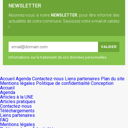
NEWSLETTER
Abonnez-vous à notre
NEWSLETTER
, pour être informé des
actualités de votre commune. Saisissez votre e-mail et validez
!
Informations sur le traitement de vos données personnelles.
Accueil
Agenda
Contactez-nous
Liens partenaires
Plan du site
Mentions légales
Politique de confidentialité
Conception
Accueil
Agenda
Articles à la UNE
Articles pratiques
Contactez-nous
Téléchargements
Liens partenaires
FAQ
Mentions légales