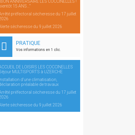
"BON ANNIVERSAIRE LES COCCINELLES !
bientôt 15 ANS..."
Arrêté préfectoral sècheresse du 17 juillet
2026
Alerte sècheresse du 9 juillet 2026
PRATIQUE
Vos informations en 1 clic.
ACCUEIL DE LOISIRS LES COCCINELLES
Séjour MULTISPORTS à UZERCHE
Installation d'une climatisation,
déclaration préalable de travaux
Arrêté préfectoral sècheresse du 17 juillet
2026
Alerte sècheresse du 9 juillet 2026