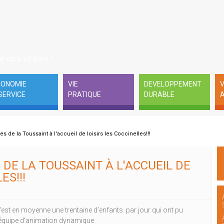
r on y vit bien !
CONOMIE
VIE
DEVELOPPEMENT
V
SERVICE
PRATIQUE
DURABLE
A
 de la Toussaint à l'accueil de loisirs les Coccinelles!!!
DE LA TOUSSAINT À L'ACCUEIL DE
ES!!!
est en moyenne une trentaine d'enfants par jour qui ont pu
 équipe d'animation dynamique.