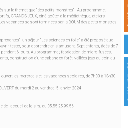
ités sur la thématique "des petits monstres". Au programme ;
portifs, GRANDS JEUX, ciné-goûter à la médiathèque, ateliers
. Les vacances se sont terminées par la BOUM des petits monstres
pprenantes", un séjour "Les sciences en folie" a été proposé aux
uvrir, tester, pour apprendre en s'amusant. Sept enfants, âgés de 7
el pendant 6 jours. Au programme ; fabrication de micro-fusées,
ants, construction d'une cabane en forêt, veillées jeux au coin du
 ouvert les mercredis et les vacances scolaires, de 7h00 à 18h30.
 OUVERT du mardi 2 au vendredi 5 janvier 2024
de l'accueil de loisirs, au 05.55.25.99.56