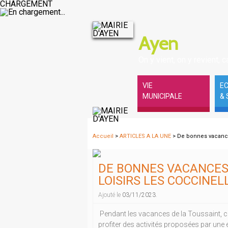
CHARGEMENT
Ayen
On y vient, on y revient, ca
VIE
E
MUNICIPALE
& 
Accueil
>
ARTICLES A LA UNE
> De bonnes vacances
DE BONNES VACANCES 
LOISIRS LES COCCINELL
Ajouté le
03/11/2023
.
Pendant les vacances de la Toussaint, c'
profiter des activités proposées par une