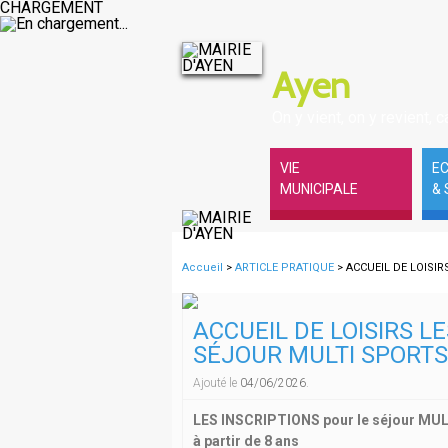
CHARGEMENT
Ayen
On y vient, on y revient, ca
VIE
E
MUNICIPALE
& 
Accueil
>
ARTICLE PRATIQUE
> ACCUEIL DE LOISIRS
ACCUEIL DE LOISIRS L
SÉJOUR MULTI SPORTS
Ajouté le
04/06/2026
.
LES INSCRIPTIONS pour le séjour MU
à partir de 8 ans - 1