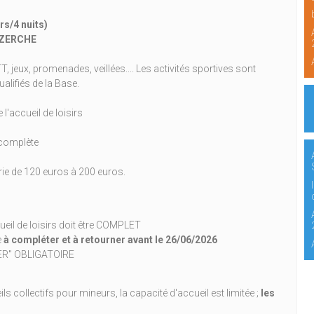
rs/4 nuits)
 UZERCHE
jeux, promenades, veillées.... Les activités sportives sont
alifiés de la Base.
l'accueil de loisirs
complète
varie de 120 euros à 200 euros.
cueil de loisirs doit être COMPLET
e
à compléter et à retourner avant le 26/06/2026
GER" OBLIGATOIRE
s collectifs pour mineurs, la capacité d'accueil est limitée ;
les