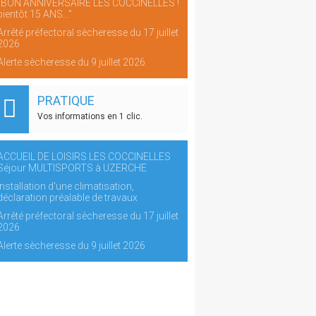
"BON ANNIVERSAIRE LES COCCINELLES !
bientôt 15 ANS..."
Arrêté préfectoral sècheresse du 17 juillet
2026
Alerte sècheresse du 9 juillet 2026
PRATIQUE
Vos informations en 1 clic.
ACCUEIL DE LOISIRS LES COCCINELLES
Séjour MULTISPORTS à UZERCHE
Installation d'une climatisation,
déclaration préalable de travaux
Arrêté préfectoral sècheresse du 17 juillet
2026
Alerte sècheresse du 9 juillet 2026