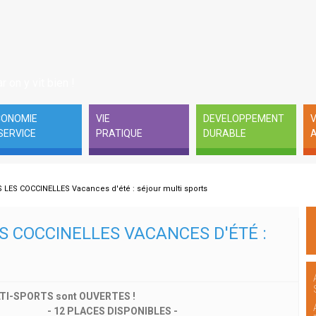
r on y vit bien !
CONOMIE
VIE
DEVELOPPEMENT
V
SERVICE
PRATIQUE
DURABLE
A
 LES COCCINELLES Vacances d'été : séjour multi sports
ES COCCINELLES VACANCES D'ÉTÉ :
LTI-SPORTS sont OUVERTES !
2 PLACES DISPONIBLES -