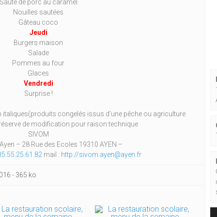
Sauté de porc au caramel
Nouilles sautées
Gâteau coco
Jeudi
Burgers maison
Salade
Pommes au four
Glaces
Vendredi
Surprise !
n italiques(produits congelés issus d'une pêche ou agriculture
éserve de modification pour raison technique
SIVOM
 d’Ayen – 28 Rue des Ecoles 19310 AYEN –
05.55.25.61.82
mail :
http://sivom.ayen@ayen.fr
016
-
365 ko