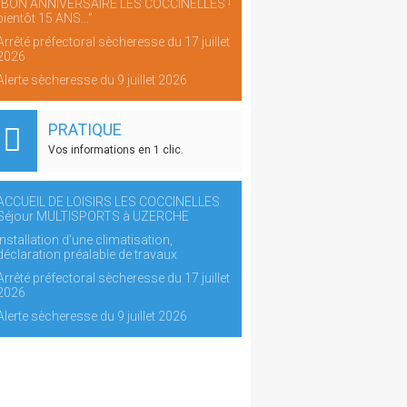
"BON ANNIVERSAIRE LES COCCINELLES !
bientôt 15 ANS..."
Arrêté préfectoral sècheresse du 17 juillet
2026
Alerte sècheresse du 9 juillet 2026
PRATIQUE
Vos informations en 1 clic.
ACCUEIL DE LOISIRS LES COCCINELLES
Séjour MULTISPORTS à UZERCHE
Installation d'une climatisation,
déclaration préalable de travaux
Arrêté préfectoral sècheresse du 17 juillet
2026
Alerte sècheresse du 9 juillet 2026