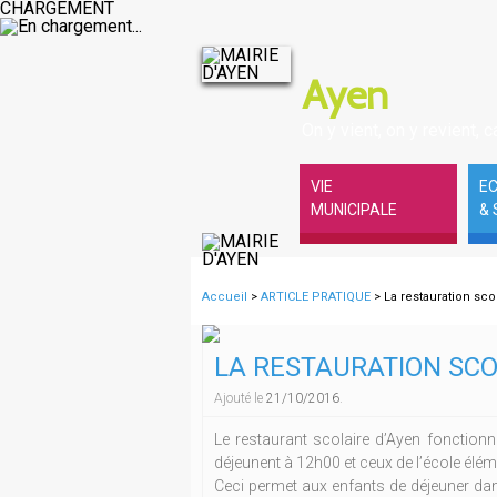
CHARGEMENT
Ayen
On y vient, on y revient, ca
VIE
E
MUNICIPALE
& 
Accueil
>
ARTICLE PRATIQUE
> La restauration sc
LA RESTAURATION SCO
Ajouté le
21/10/2016
.
Le restaurant scolaire d’Ayen fonctionn
déjeunent à 12h00 et ceux de l’école élém
Ceci permet aux enfants de déjeuner dan