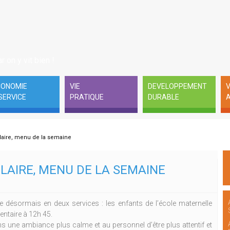
r on y vit bien !
CONOMIE
VIE
DEVELOPPEMENT
V
SERVICE
PRATIQUE
DURABLE
A
olaire, menu de la semaine
LAIRE, MENU DE LA SEMAINE
e désormais en deux services : les enfants de l’école maternelle
entaire à 12h 45.
s une ambiance plus calme et au personnel d’être plus attentif et