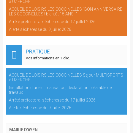
à UZERCHE
ACCUEIL DE LOISIRS LES COCCINELLES "BON ANNIVERSAIRE
LES COCCINELLES ! bientôt 15 ANS..."
Arrêté préfectoral sècheresse du 17 juillet 2026
Alerte sècheresse du 9 juillet 2026
PRATIQUE
Vos informations en 1 clic.
ACCUEIL DE LOISIRS LES COCCINELLES Séjour MULTISPORTS
à UZERCHE
Installation d'une climatisation, déclaration préalable de
travaux
Arrêté préfectoral sècheresse du 17 juillet 2026
Alerte sècheresse du 9 juillet 2026
MAIRIE D'AYEN