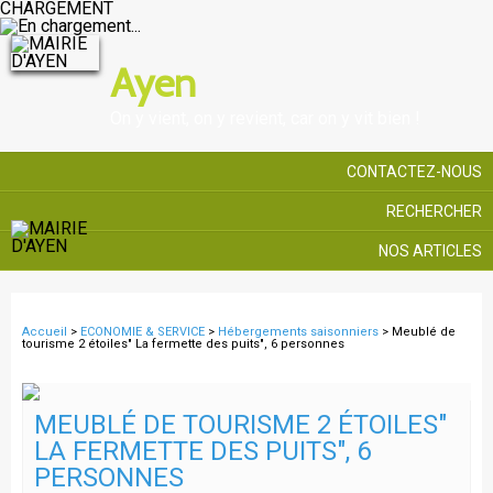
CHARGEMENT
Ayen
On y vient, on y revient, car on y vit bien !
CONTACTEZ-NOUS
RECHERCHER
NOS ARTICLES
Accueil
>
ECONOMIE & SERVICE
>
Hébergements saisonniers
> Meublé de
tourisme 2 étoiles" La fermette des puits", 6 personnes
MEUBLÉ DE TOURISME 2 ÉTOILES"
LA FERMETTE DES PUITS", 6
PERSONNES