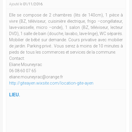
Ajouté le
01/11/2016
.
Elle se compose de 2 chambres (lits de 140cm), 1 pièce à
vivre (BZ, téléviseur, cuisinière électrique, frigo –congélateur,
lave-vaisselle, micro –onde), 1 salon (BZ, téléviseur, lecteur
DVD), 1 salle de bain (douche, lavabo, lave-linge), WC séparés.
Mobilier de bébé sur demande. Cours privative avec mobilier
de jardin. Parking privé.. Vous serez à moins de 10 minutes à
pieds de tous les commerces et services de la commune.
Contact:
Eliane Mouneyrac
06 08 60 07 65
eliane.mouneyrac@orange.fr
http://giteayen.wixsite.com/location-gite-ayen
LIEU.