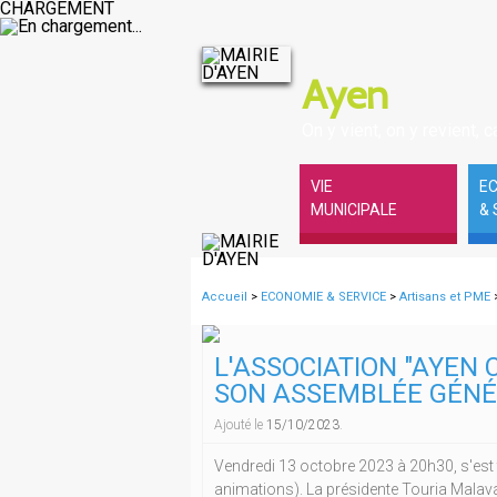
CHARGEMENT
Ayen
On y vient, on y revient, ca
VIE
E
MUNICIPALE
& 
Accueil
>
ECONOMIE & SERVICE
>
Artisans et PME
L'ASSOCIATION "AYEN
SON ASSEMBLÉE GÉN
Ajouté le
15/10/2023
.
Vendredi 13 octobre 2023 à 20h30, s'es
animations). La présidente Touria Malava