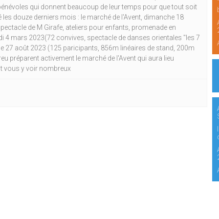
énévoles qui donnent beaucoup de leur temps pour que tout soit
é les douze derniers mois : le marché de l'Avent, dimanche 18
ectacle de M Girafe, ateliers pour enfants, promenade en
di 4 mars 2023(72 convives, spectacle de danses orientales "les 7
nche 27 août 2023 (125 paricipants, 856m linéaires de stand, 200m
u préparent activement le marché de l'Avent qui aura lieu
t vous y voir nombreux