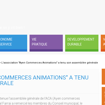
r on y vit bien !
CONOMIE
VIE
DEVELOPPEMENT
V
SERVICE
PRATIQUE
DURABLE
A
> L'association "Ayen Commerces Animations" a tenu son assemblée générale
 COMMERCES ANIMATIONS" A TENU
ÉRALE
t tenue l'assemblée générale de l'ACA (Ayen commerces
l Farrai a remercié les membres du Conseil municipal, le