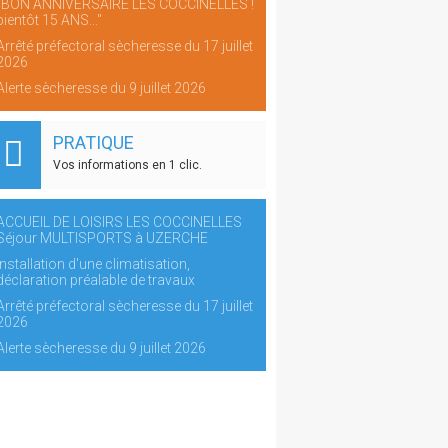
"BON ANNIVERSAIRE LES COCCINELLES !
bientôt 15 ANS..."
Arrêté préfectoral sècheresse du 17 juillet
2026
Alerte sècheresse du 9 juillet 2026
PRATIQUE
Vos informations en 1 clic.
ACCUEIL DE LOISIRS LES COCCINELLES
Séjour MULTISPORTS à UZERCHE
Installation d'une climatisation,
déclaration préalable de travaux
Arrêté préfectoral sècheresse du 17 juillet
2026
Alerte sècheresse du 9 juillet 2026