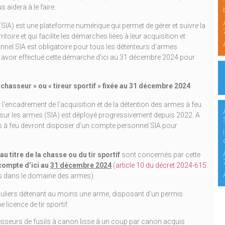
 aidera à le faire.
SIA) est une plateforme numérique qui permet de gérer et suivre la
itoire et qui facilite les démarches liées à leur acquisition et
nnel SIA est obligatoire pour tous les détenteurs d’armes
nt avoir effectué cette démarche d’ici au 31 décembre 2024 pour
chasseur » ou « tireur sportif » fixée au 31 décembre 2024
r l’encadrement de l’acquisition et de la détention des armes à feu
on sur les armes (SIA) est déployé progressivement depuis 2022. A
s à feu devront disposer d’un compte personnel SIA pour
u titre de la chasse ou du tir sportif
sont concernés par cette
 compte d’ici au
31 décembre 2024
(
article 10 du décret 2024-615
s dans le domaine des armes).
iculiers détenant au moins une arme, disposant d’un permis
licence de tir sportif.
esseurs de fusils à canon lisse à un coup par canon acquis