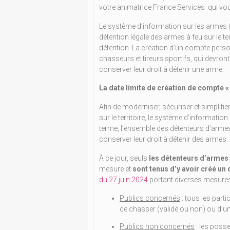
votre animatrice France Services qui vous
Le système d’information sur les armes (
détention légale des armes à feu sur le terr
détention. La création d’un compte perso
chasseurs et tireurs sportifs, qui devro
conserver leur droit à détenir une arme.
La date limite de création de compte « 
Afin de moderniser, sécuriser et simplifie
sur le territoire, le système d’informati
terme, l’ensemble des détenteurs d’arme
conserver leur droit à détenir des armes.
À ce jour, seuls
les détenteurs d’armes a
mesure et
sont tenus d’y avoir créé un
du 27 juin 2024
portant diverses mesure
Publics concernés
: tous les part
de chasser (validé ou non) ou d’une 
Publics non concernés
: les poss