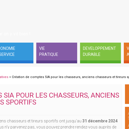
r on y vit bien !
CONOMIE
VIE
DEVELOPPEMENT
V
SERVICE
PRATIQUE
DURABLE
A
atives
> Création de comptes SIA pour les chasseurs, anciens chasseurs et tireurs sp
 SIA POUR LES CHASSEURS, ANCIENS
S SPORTIFS
ns chasseurs et tireurs sportifs ont jusqu’au
31 décembre 2024
vous n’y parvenez pas, vous pouvez prendre rendez-vous auprès de