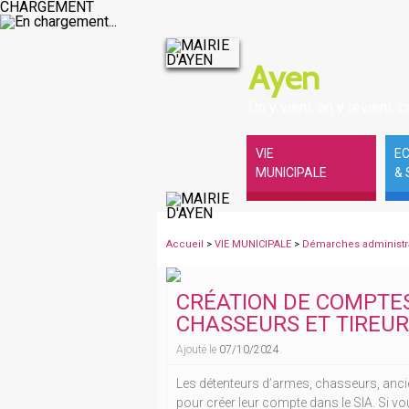
CHARGEMENT
Ayen
On y vient, on y revient, ca
VIE
E
MUNICIPALE
& 
Accueil
>
VIE MUNICIPALE
>
Démarches administr
CRÉATION DE COMPTES
CHASSEURS ET TIREUR
Ajouté le
07/10/2024
.
Les détenteurs d’armes, chasseurs, ancie
pour créer leur compte dans le SIA. Si 