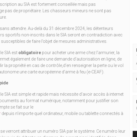
scription au SIA est fortement conseillée mais pas
nge pas de propriétaire. Les chasseurs mineurs ne sont pas
ure.
e sans attendre. Au-delà du 31 décembre 2024, les détenteurs
s sportifs non-inscrits dans le SIA seront en contradiction avec
 susceptibles de faire l’objet de mesures administratives.
le SIA est
obligatoire
pour acheter une arme chez l’armurier, la
permet également de faire une demande d’autorisation en ligne, de
lir la propriété en cas de contrôle,d’en renseigner la perte ou le vol
t autonome une carte européenne d’arme à feu (e-CEAF).
pide
 SIA est simple et rapide mais nécessite d’avoir accès à internet
 documents au format numérique, notamment pour justifier son
mpte se fait sur le
r
depuis n’importe quel ordinateur, mobile ou tablette connectés à
 se verront attribuer un numéro SIA par le système. Ce numéro leur