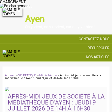
CHARGEMENT
Ayen
On y vient, on y revient, car on y vit bien !
CONTACTEZ-NOUS
RECHERCHER
NOS ARTICLES
Accueil
>
VIE PRATIQUE
>
Médiathèque
> Après-midi jeux de société à la
médiathèque d’Ayen : jeudi 9 juillet 2026 de 14h à 16h30
APRÈS-MIDI JEUX DE SOCIÉTÉ À LA
MÉDIATHÈQUE D’AYEN : JEUDI 9
JUILLET 2026 DE 14H À 16H30