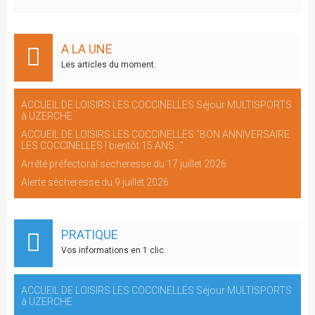
A LA UNE
Les articles du moment.
ACCUEIL DE LOISIRS LES COCCINELLES Séjour MULTISPORTS
à UZERCHE
ACCUEIL DE LOISIRS LES COCCINELLES "BON ANNIVERSAIRE
LES COCCINELLES ! bientôt 15 ANS..."
Arrêté préfectoral sècheresse du 17 juillet 2026
Alerte sècheresse du 9 juillet 2026
PRATIQUE
Vos informations en 1 clic.
ACCUEIL DE LOISIRS LES COCCINELLES Séjour MULTISPORTS
à UZERCHE