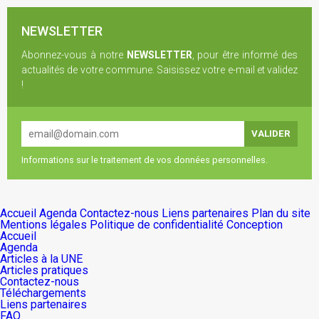
NEWSLETTER
Abonnez-vous à notre
NEWSLETTER
, pour être informé des
actualités de votre commune. Saisissez votre e-mail et validez
!
Informations sur le traitement de vos données personnelles.
Accueil
Agenda
Contactez-nous
Liens partenaires
Plan du site
Mentions légales
Politique de confidentialité
Conception
Accueil
Agenda
Articles à la UNE
Articles pratiques
Contactez-nous
Téléchargements
Liens partenaires
FAQ