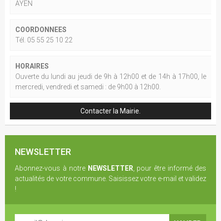
AYEN
COORDONNEES
Tél. 05 55 25 10 22
HORAIRES
Ouverte du lundi au jeudi de 9h à 12h00 et de 14h à 17h00, le
mercredi, vendredi et samedi : de 9h00 à 12h00.
Contacter la Mairie.
NEWSLETTER
Abonnez-vous à notre
NEWSLETTER
, pour être informé des
actualités de votre commune. Saisissez votre e-mail et validez
!