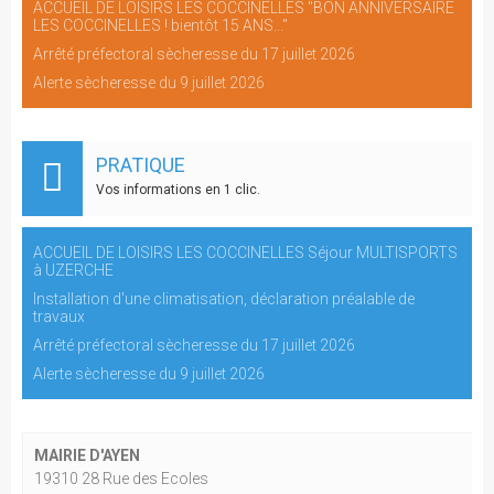
ACCUEIL DE LOISIRS LES COCCINELLES "BON ANNIVERSAIRE
LES COCCINELLES ! bientôt 15 ANS..."
Arrêté préfectoral sècheresse du 17 juillet 2026
Alerte sècheresse du 9 juillet 2026
PRATIQUE
Vos informations en 1 clic.
ACCUEIL DE LOISIRS LES COCCINELLES Séjour MULTISPORTS
à UZERCHE
Installation d'une climatisation, déclaration préalable de
travaux
Arrêté préfectoral sècheresse du 17 juillet 2026
Alerte sècheresse du 9 juillet 2026
MAIRIE D'AYEN
19310 28 Rue des Ecoles