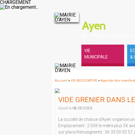
CHARGEMENT
Ayen
On y vient, on y revient, ca
VIE
E
MUNICIPALE
& 
Accueil
>
VIE ASSOCIATIVE
>
Agenda des manifest
VIDE GRENIER DANS L
Ajouté le
08/05/2026
.
La société de chasse d'Ayen organise un
Emplacement : 2.50€ le mètre plus 5€ avec
sur place.Renseignents : 06 33 00 92 57, 