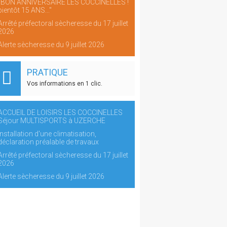
"BON ANNIVERSAIRE LES COCCINELLES !
bientôt 15 ANS..."
Arrêté préfectoral sècheresse du 17 juillet
2026
Alerte sècheresse du 9 juillet 2026
PRATIQUE
Vos informations en 1 clic.
ACCUEIL DE LOISIRS LES COCCINELLES
Séjour MULTISPORTS à UZERCHE
Installation d'une climatisation,
déclaration préalable de travaux
Arrêté préfectoral sècheresse du 17 juillet
2026
Alerte sècheresse du 9 juillet 2026