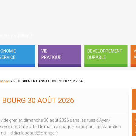
r on y vit bien !
CONOMIE
VIE
DEVELOPPEMENT
V
SERVICE
PRATIQUE
DURABLE
A
ations
> VIDE GRENIER DANS LE BOURG 30 août 2026
E BOURG 30 AOÛT 2026
 vide grenier, dimanche 30 août 2026 dans les rues d'Ayen/
 voiture. Café offert le matin à chaque participant. Restauration
mail : didier.lascaud@orange.fr