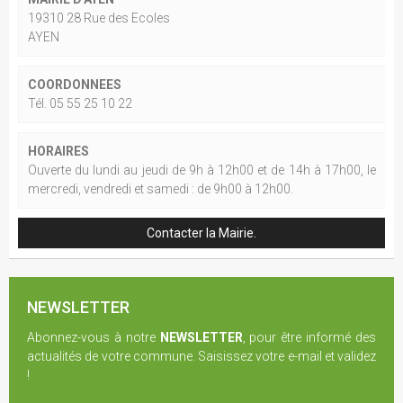
19310 28 Rue des Ecoles
AYEN
COORDONNEES
Tél. 05 55 25 10 22
HORAIRES
Ouverte du lundi au jeudi de 9h à 12h00 et de 14h à 17h00, le
mercredi, vendredi et samedi : de 9h00 à 12h00.
Contacter la Mairie.
NEWSLETTER
Abonnez-vous à notre
NEWSLETTER
, pour être informé des
actualités de votre commune. Saisissez votre e-mail et validez
!