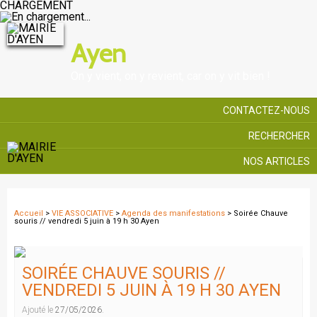
CHARGEMENT
Ayen
On y vient, on y revient, car on y vit bien !
CONTACTEZ-NOUS
RECHERCHER
NOS ARTICLES
Accueil
>
VIE ASSOCIATIVE
>
Agenda des manifestations
> Soirée Chauve
souris // vendredi 5 juin à 19 h 30 Ayen
SOIRÉE CHAUVE SOURIS //
VENDREDI 5 JUIN À 19 H 30 AYEN
Ajouté le
27/05/2026
.