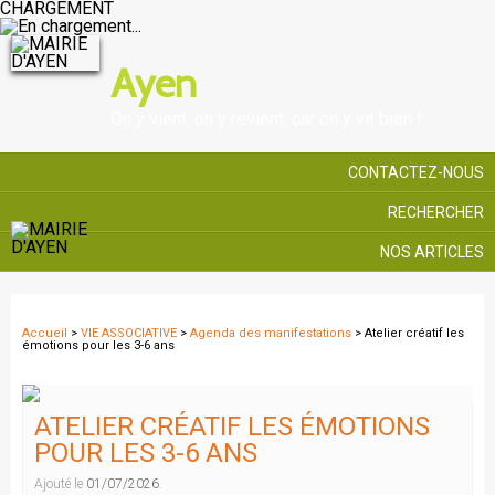
CHARGEMENT
Ayen
On y vient, on y revient, car on y vit bien !
CONTACTEZ-NOUS
RECHERCHER
NOS ARTICLES
Accueil
>
VIE ASSOCIATIVE
>
Agenda des manifestations
> Atelier créatif les
émotions pour les 3-6 ans
ATELIER CRÉATIF LES ÉMOTIONS
POUR LES 3-6 ANS
Ajouté le
01/07/2026
.