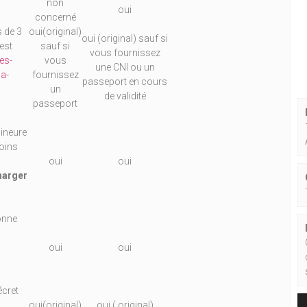
non
oui
concerné
s de 3
oui(original)
oui (original) sauf si
est
sauf si
vous fournissez
les-
vous
une CNI ou un
a-
fournissez
passeport en cours
un
de validité
passeport
ineure
moins
oui
oui
charger
onne
oui
oui
écret
oui(original)
oui ( original)