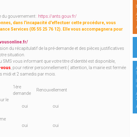
ite du gouvernement :
https://ants.gouv.fr/
nnes, dans l'incapacité d'effectuer cette procédure, vous
ance Services (05 55 25 76 12). Elle vous accompagnera pour
vousonline.fr/
on du récapitulatif de la pré-demande et des pièces justificatives
re situation.
du SMS vous informant que votre titre d'identité est disponible,
-vous
, pour retirer personnellement ( attention, la mairie est fermée
ès midi et 2 samedis par mois.
1ère
Renouvellement
demande
ur le
oui
oui
rme
oui
oui