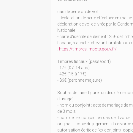
cas de perte ou de vol
- déclaration de perte effectuée en mairie
déclaration de vol délivrée par la Gendar
Nationale
- carte d'identité seulement : 25€ de timb
fiscaux, à acheter chez un buraliste ou e
:
https://timbres.impots.gouv.fr/
Timbres fiscaux (passeport) :
- 17€ (0 à 14 ans)
- 42€ (15 à 17€)
- 86€ (peronne majeure)
Souhait de faire figurer un deuxième n
d'usage) :
- nom du conjoint : acte de mariage de 
de 3 mois
- nom de l'ex conjoint en cas de divorce :
original + copie du jugement du divorce
autorisation écrite de l'ex conjoint+ copi