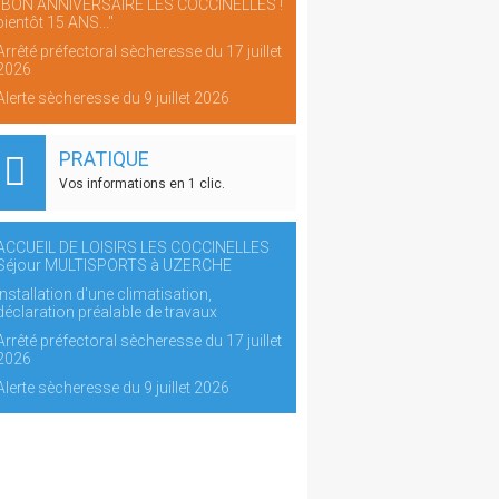
"BON ANNIVERSAIRE LES COCCINELLES !
bientôt 15 ANS..."
Arrêté préfectoral sècheresse du 17 juillet
2026
Alerte sècheresse du 9 juillet 2026
PRATIQUE
Vos informations en 1 clic.
ACCUEIL DE LOISIRS LES COCCINELLES
Séjour MULTISPORTS à UZERCHE
Installation d'une climatisation,
déclaration préalable de travaux
Arrêté préfectoral sècheresse du 17 juillet
2026
Alerte sècheresse du 9 juillet 2026