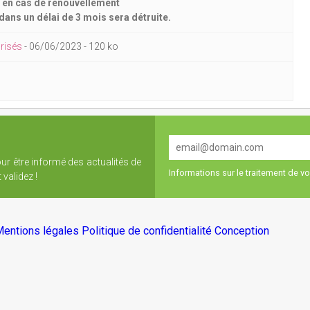
re en cas de renouvellement
 dans un délai de 3 mois sera détruite.
curisés
-
06/06/2023
-
120 ko
our être informé des actualités de
Informations sur le traitement de 
validez !
entions légales
Politique de confidentialité
Conception