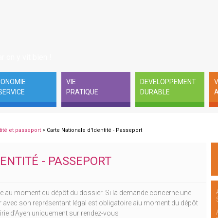
r on y vit bien !
CONOMIE
VIE
DEVELOPPEMENT
V
SERVICE
PRATIQUE
DURABLE
A
tité et passeport
> Carte Nationale d'Identité - Passeport
ENTITÉ - PASSEPORT
re au moment du dépôt du dossier. Si la demande concerne une
 avec son représentant légal est obligatoire aiu moment du dépôt
airie d'Ayen uniquement sur rendez-vous