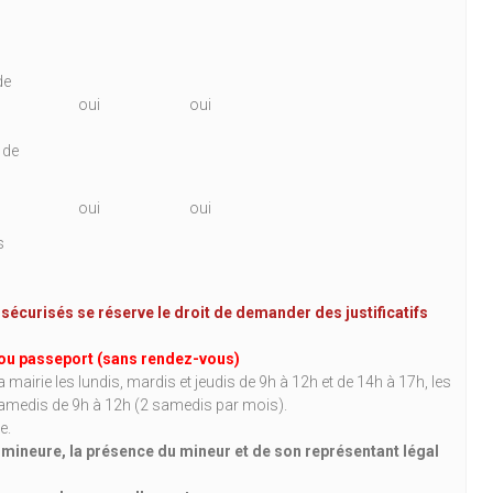
de
oui
oui
 de
oui
oui
s
 sécurisés se réserve le droit de demander des justificatifs
té ou passeport (sans rendez-vous)
la mairie les lundis, mardis et jeudis de 9h à 12h et de 14h à 17h, les
samedis de 9h à 12h (2 samedis par mois).
e.
ineure, la présence du mineur et de son représentant légal