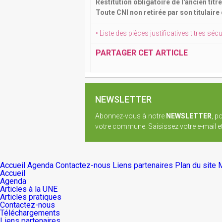
Restitution obligatoire de l'ancien tit
Toute CNI non retirée par son titulaire
• Liste des pièces justificatives titres sé
PARTAGER CET ARTICLE
NEWSLETTER
Abonnez-vous à notre
NEWSLETTER
, p
votre commune. Saisissez votre e-mail et 
Accueil
Agenda
Contactez-nous
Liens partenaires
Plan du site
M
Accueil
Agenda
Articles à la UNE
Articles pratiques
Contactez-nous
Téléchargements
Liens partenaires