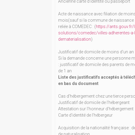
Ancienne carte d'identité ou passeport
Acte de naissance avec filiation de moin
mois(sauf si la commune de naissance 
reliée à COMEDEC : (
https://ants.gouv.fr/
solutions/comedec/villes-adherentes-a-l
dematerialisation
)
Justificatif de domicile de moins d'un an
Si la demande concerne une personne m
: justificatif de domicile des parents de 
de 1 an
Liste des justificatifs acceptés à télé
en bas du document
Cas d'hébergement chez une tierce pers
Justificatif de domicile de l'hébergeant
Attestation sur l'honneur d'hébergement
Carte d'identité de l'hébergeur
Acquisition de la nationalité française : d
de naturalisation