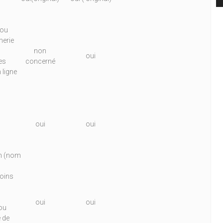
 ou
merie
non
oui
res
concerné
n ligne
oui
oui
om (nom
moins
oui
oui
 ou
e de