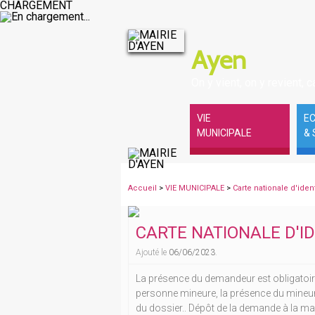
CHARGEMENT
Ayen
On y vient, on y revient, ca
VIE
E
MUNICIPALE
& 
Accueil
>
VIE MUNICIPALE
>
Carte nationale d'iden
CARTE NATIONALE D'ID
Ajouté le
06/06/2023
.
La présence du demandeur est obligatoi
personne mineure, la présence du mineur
du dossier.. Dépôt de la demande à la m