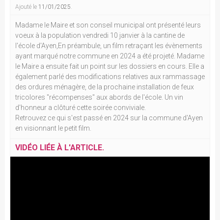
Ajouté le
11/01/2025
.
Madame le Maire et son conseil municipal ont présenté leurs
voeux à la population vendredi 10 janvier à la cantine de
l'école d'Ayen,En préambule, un film retraçant les évènements
ayant marqué notre commune en 2024 a été projeté. Madame
le Maire a ensuite fait un point sur les dossiers en cours. Elle a
également parlé des modifications relatives aux rammassage
des ordures ménagère, de la prochaine installation de feux
tricolores "récompenses" aux abords de l'école. Un vin
d'honneur a clôturé cette soirée conviviale.
Retrouvez ce qui s'est passé en 2024 sur la commune d'Ayen
en visionnant le petit film.
VIDÉO LIÉE À L'ARTICLE.