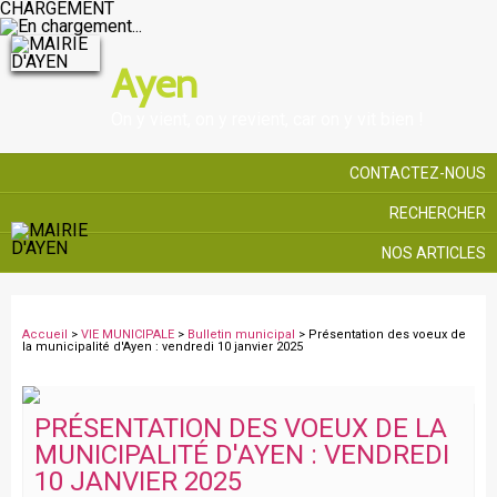
CHARGEMENT
Ayen
On y vient, on y revient, car on y vit bien !
CONTACTEZ-NOUS
RECHERCHER
NOS ARTICLES
Accueil
>
VIE MUNICIPALE
>
Bulletin municipal
> Présentation des voeux de
la municipalité d'Ayen : vendredi 10 janvier 2025
PRÉSENTATION DES VOEUX DE LA
MUNICIPALITÉ D'AYEN : VENDREDI
10 JANVIER 2025