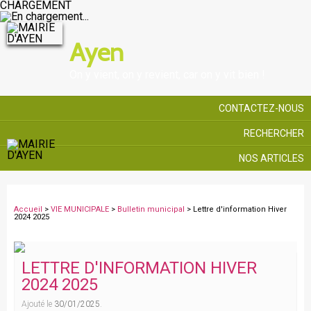
CHARGEMENT
Ayen
On y vient, on y revient, car on y vit bien !
CONTACTEZ-NOUS
RECHERCHER
NOS ARTICLES
Accueil
>
VIE MUNICIPALE
>
Bulletin municipal
> Lettre d'information Hiver
2024 2025
LETTRE D'INFORMATION HIVER
2024 2025
Ajouté le
30/01/2025
.