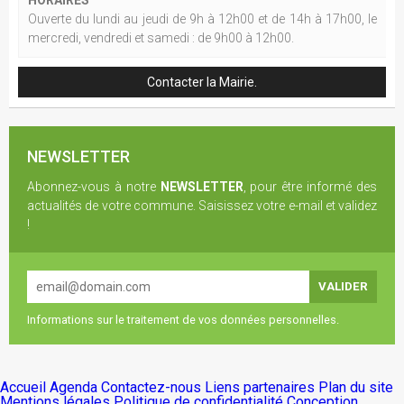
HORAIRES
Ouverte du lundi au jeudi de 9h à 12h00 et de 14h à 17h00, le
mercredi, vendredi et samedi : de 9h00 à 12h00.
Contacter la Mairie.
NEWSLETTER
Abonnez-vous à notre
NEWSLETTER
, pour être informé des
actualités de votre commune. Saisissez votre e-mail et validez
!
Informations sur le traitement de vos données personnelles.
Accueil
Agenda
Contactez-nous
Liens partenaires
Plan du site
Mentions légales
Politique de confidentialité
Conception